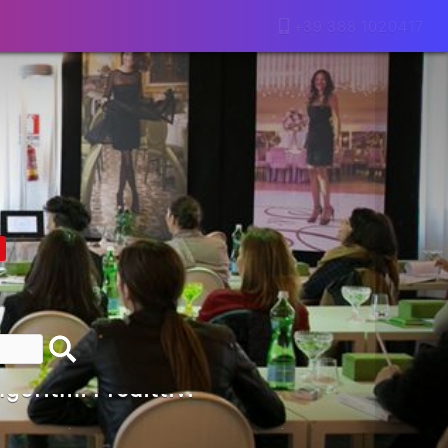
+39 388 1020417
lla Motivazione…
armine Franzese
eranno Davvero
Della Vecchia SEO
goritmi Predittivi
l Media, L’AI E I Contenuti…
 O Solo Rumore…