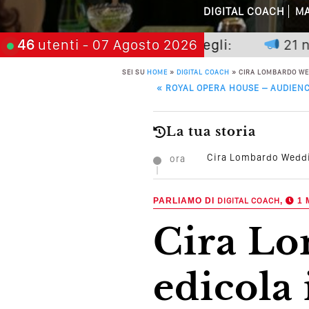
DIGITAL COACH
MA
Perché Non Gua
n premia chi aspetta, scegli:
46
utenti
- 07 Agosto 2026
21 novembr
Quali Sono Gli Errori
SEI SU
HOME
»
DIGITAL COACH
»
CIRA LOMBARDO WED
POST NAVIGATION
«
ROYAL OPERA HOUSE – AUDIEN
Come Promuoversi N
La tua storia
Cira Lombardo Weddin
ora
PARLIAMO DI
DIGITAL COACH
,
1 
Cira Lombardo Weddings: in
edicola