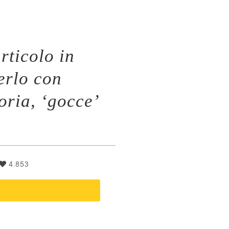
rticolo in
erlo con
toria, ‘gocce’
4.853