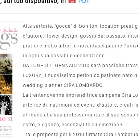
 sul tuo dispositivo, in
PDF
.
Alta sartoria, ‘gocce’ di bon ton, location prestig
d’autore, flower design, gossip dal passato, int
pratici e molto altro: in novantasei pagine l’un
in ogni sua possibile declinazione.
DA LUNEDÌ 11 GENNAIO 2010 sarà possibile trov
LUXURY, il nuovissimo periodico patinato nato d
wedding planner CIRA LOMBARDO.
La trentanovenne imprenditrice campana Cira Lo
artefice di matrimoni ed eventi d’autore, creati ‘
affidano alla sua professionalità e al suo senso d
estro, eleganza, essenzialità ed emozione…
Tra le proposte per il 2010 firmate Cira Lomba