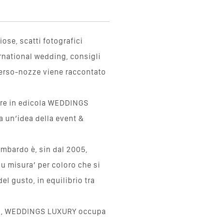
iose, scatti fotografici
ernational wedding, consigli
iverso-nozze viene raccontato
are in edicola WEDDINGS
a un’idea della event &
mbardo è, sin dal 2005,
su misura’ per coloro che si
el gusto, in equilibrio tra
rdo, WEDDINGS LUXURY occupa