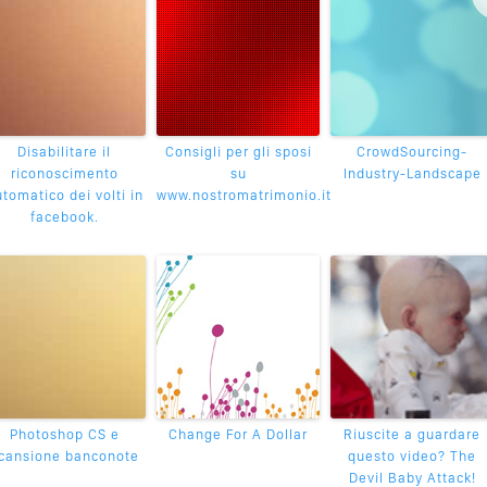
Disabilitare il
Consigli per gli sposi
CrowdSourcing-
riconoscimento
su
Industry-Landscape
tomatico dei volti in
www.nostromatrimonio.it
facebook.
Photoshop CS e
Change For A Dollar
Riuscite a guardare
cansione banconote
questo video? The
Devil Baby Attack!