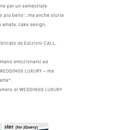
ne per un semestrale
no più bello’…ma anche storia
iù amate, cake design,
bblicato da Edizioni CALL,
 amano emozionarsi ed
di WEDDINGS LUXURY – ma
ette”.
o numero di WEDDINGS LUXURY