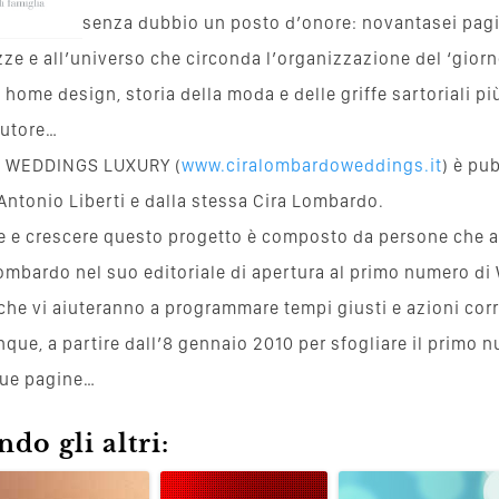
senza dubbio un posto d’onore: novantasei pagi
ze e all’universo che circonda l’organizzazione del ‘gior
, home design, storia della moda e delle griffe sartoriali p
autore…
io, WEDDINGS LUXURY (
www.ciralombardoweddings.it
) è pu
Antonio Liberti e dalla stessa Cira Lombardo.
ere e crescere questo progetto è composto da persone che
mbardo nel suo editoriale di apertura al primo numero 
he vi aiuteranno a programmare tempi giusti e azioni corr
que, a partire dall’8 gennaio 2010 per sfogliare il prim
 sue pagine…
do gli altri: