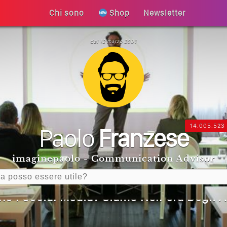
Chi sono
Shop
Newsletter
dal 12 marzo 2001
 La Tua Vita Non Cambia? La Trappola De
 Diventa Speranza: Il Quarto Memorial C
 Un Articolo Per Il Blog? Uno Che Legg
14.005.523
Paolo
Franzese
Generative Experience (SGE)? Il Declino 
imaginepaolo - Communication Advisor
I Social Media? Siamo Nell’era Degli Al
Tua Azienda? Lo Decidi Adesso Con I Socia
are Non Basta Più? Contenuti Di Valore