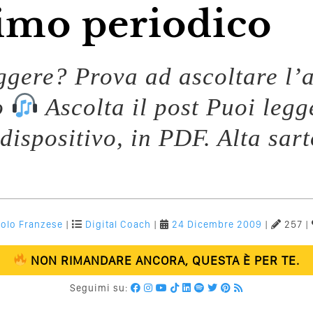
imo periodico
eggere? Prova ad ascoltare l’a
o
Ascolta il post Puoi legg
dispositivo, in PDF. Alta sar
olo Franzese
|
Digital Coach
|
24 Dicembre 2009
|
257 |
NON RIMANDARE ANCORA, QUESTA È PER TE.
Seguimi su: