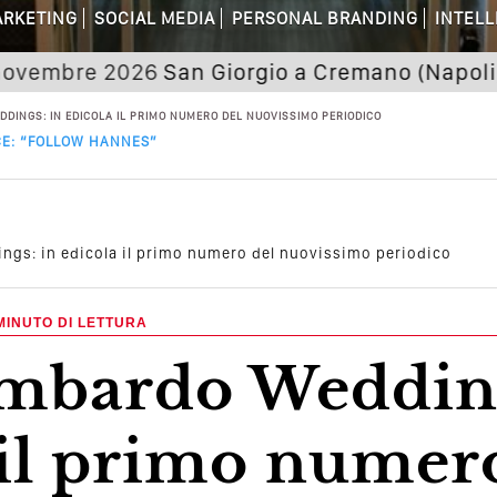
RKETING
SOCIAL MEDIA
PERSONAL BRANDING
INTELL
dagni Sui Social Media? Probabilmente T
e 2026
San Giorgio a Cremano (Napoli) Seminar
 Della Comunicazione Politica? Il Caso De
DINGS: IN EDICOLA IL PRIMO NUMERO DEL NUOVISSIMO PERIODICO
CE: “FOLLOW HANNES”
el Wedding? Il Mio Intervento Per L’Ac
gs: in edicola il primo numero del nuovissimo periodico
MINUTO DI LETTURA
 il primo numer