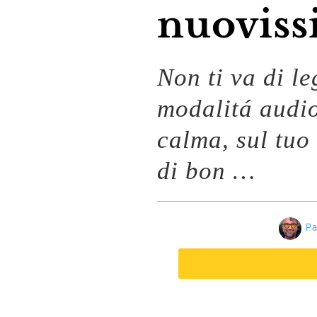
nuoviss
Non ti va di l
modalitá audi
calma, sul tuo 
di bon …
Pa