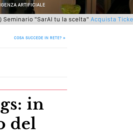
IGENZA ARTIFICIALE
utto Peggiorerà
io "SarAI tu la scelta"
Acquista Ticket
lle Braccia Incrociate
COSA SUCCEDE IN RETE?
»
cademia Del Wedding
o del