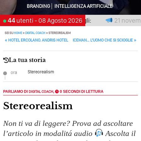
BRANDING
INTELLIGENZA ARTIFICIALE
Perché Pubblicare Non Basta Più? Contenuti Di Valore O
Solo Rumore…
non premia chi aspetta, scegli:
44
utenti
- 08 Agosto 2026
21 novembre
Perché Non Guadagni Sui Social Media? Probabilmente
Tutto Peggiorerà
SEI SU
HOME
»
DIGITAL COACH
»
STEREOREALISM
POST NAVIGATION
«
HOTEL ERCOLANO. ANDRIS HOTEL
ICEMAN… L’UOMO CHE SI SCIOGLIE
»
Quali Sono Gli Errori Della Comunicazione Politica? Il
Caso Delle Braccia Incrociate
La tua storia
Come Promuoversi Nel Wedding? Il Mio Intervento Per
L’Accademia Del Wedding
Stereorealism
ora
PARLIAMO DI
DIGITAL COACH
,
0 SECONDI DI LETTURA
Stereorealism
Non ti va di leggere? Prova ad ascoltare
l’articolo in modalitá audio
Ascolta il