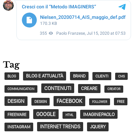
Tag
BLOG E ATTUALITÀ
BRAND
CLIENTI
BLOG
CMS
CONTENUTI
CREARE
COMMUNICATION
CREATOR
FACEBOOK
DESIGN
DESIGN
FREE
FOLLOWER
GOOGLE
IMAGINEPAOLO
FREEWARE
HTML
INTERNET TRENDS
JQUERY
INSTAGRAM