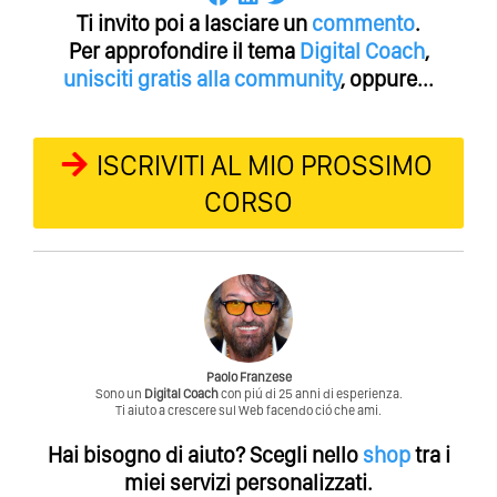
Ti invito poi a lasciare un
commento
.
Per approfondire il tema
Digital Coach
,
unisciti gratis alla community
, oppure...
ISCRIVITI AL MIO PROSSIMO
CORSO
Paolo Franzese
Sono un
Digital Coach
con piú di 25 anni di esperienza.
Ti aiuto a crescere sul Web facendo ció che ami.
Hai bisogno di aiuto?
Scegli nello
shop
tra i
miei servizi personalizzati.