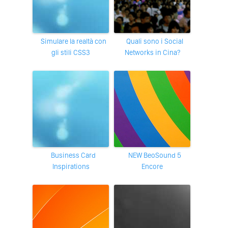
Simulare la realtà con
Quali sono i Social
gli stili CSS3
Networks in Cina?
Business Card
NEW BeoSound 5
Inspirations
Encore