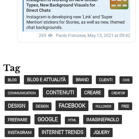
Tag
BLOG E ATTUALITÀ
BRAND
CLIENTI
BLOG
CMS
CONTENUTI
CREARE
COMMUNICATION
CREATOR
FACEBOOK
DESIGN
DESIGN
FREE
FOLLOWER
GOOGLE
IMAGINEPAOLO
FREEWARE
HTML
INTERNET TRENDS
JQUERY
INSTAGRAM