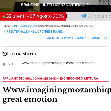
Perché Pubblicare Non Basta Più? Contenuti Di Valore O
BRANDING
INTELLIGENZA ARTIFICIALE
Solo Rumore…
on premia chi aspetta, scegli:
32
utenti
- 07 Agosto 2026
21 novembre 
Perché Non Guadagni Sui Social Media? Probabilmente
Tutto Peggiorerà
SEI SU
HOME
»
DIGITAL COACH
»
WWW.IMAGININGMOZAMBIQUE.COM GREAT EMOTION
POST NAVIGATION
«
RB INTERNAL LINKS WORDPRESS PLUGIN
Quali Sono Gli Errori Della Comunicazione Politica? Il
ANIMOTO.COM VIDEOMONTAGGI GRATUITI
»
Caso Delle Braccia Incrociate
Come Promuoversi Nel Wedding? Il Mio Intervento Per
La tua storia
L’Accademia Del Wedding
www.imaginingmozambique.com great emotion
ora
PARLIAMO DI
DIGITAL COACH
WEB DESIGN
,
0 SECONDI DI LETTURA
www.imaginingmozambique.com
great emotion