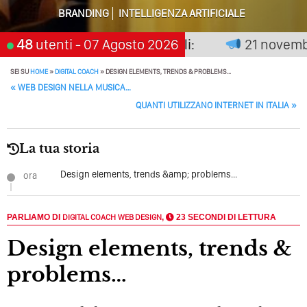
Perché Pubblicare Non Basta Più? Contenuti Di Valore O
BRANDING
INTELLIGENZA ARTIFICIALE
Solo Rumore…
on premia chi aspetta, scegli:
48
utenti
- 07 Agosto 2026
21 novembre 
Perché Non Guadagni Sui Social Media? Probabilmente
Tutto Peggiorerà
SEI SU
HOME
»
DIGITAL COACH
»
DESIGN ELEMENTS, TRENDS & PROBLEMS…
POST NAVIGATION
«
WEB DESIGN NELLA MUSICA…
Quali Sono Gli Errori Della Comunicazione Politica? Il
QUANTI UTILIZZANO INTERNET IN ITALIA
»
Caso Delle Braccia Incrociate
Come Promuoversi Nel Wedding? Il Mio Intervento Per
La tua storia
L’Accademia Del Wedding
Design elements, trends &amp; problems...
ora
PARLIAMO DI
DIGITAL COACH
WEB DESIGN
,
23 SECONDI DI LETTURA
Design elements, trends &
problems…