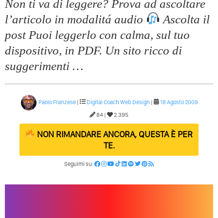
Non ti va di leggere? Prova ad ascoltare
l’articolo in modalitá audio
Ascolta il
post Puoi leggerlo con calma, sul tuo
dispositivo, in PDF. Un sito ricco di
suggerimenti …
Paolo Franzese
|
Digital Coach
Web Design
|
18 Agosto 2009
84 |
2.395
NON RIMANDARE ANCORA, QUESTA È PER
TE.
Seguimi su: