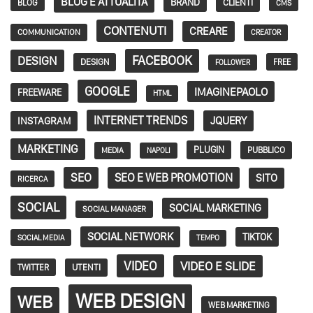
BLOG E ATTUALITÀ
BRAND
CLIENTI
BLOG
CMS
CONTENUTI
CREARE
COMMUNICATION
CREATOR
FACEBOOK
DESIGN
DESIGN
FREE
FOLLOWER
GOOGLE
IMAGINEPAOLO
FREEWARE
HTML
INTERNET TRENDS
JQUERY
INSTAGRAM
MARKETING
PLUGIN
PUBBLICO
MEDIA
NAPOLI
SEO
SEO E WEB PROMOTION
SITO
RICERCA
SOCIAL
SOCIAL MARKETING
SOCIAL MANAGER
SOCIAL NETWORK
TIKTOK
SOCIAL MEDIA
TEMPO
VIDEO
VIDEO E SLIDE
TWITTER
UTENTI
WEB DESIGN
WEB
WEB MARKETING