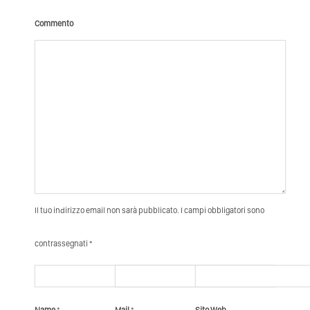
Commento
Il tuo indirizzo email non sarà pubblicato. I campi obbligatori sono
contrassegnati *
Name
*
Mail
*
Sito Web