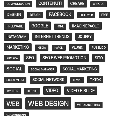
CONTENUTI
CREARE
COMMUNICATION
CREATOR
FACEBOOK
DESIGN
DESIGN
FREE
FOLLOWER
GOOGLE
IMAGINEPAOLO
FREEWARE
HTML
INTERNET TRENDS
JQUERY
INSTAGRAM
MARKETING
PLUGIN
PUBBLICO
MEDIA
NAPOLI
SEO
SEO E WEB PROMOTION
SITO
RICERCA
SOCIAL
SOCIAL MARKETING
SOCIAL MANAGER
SOCIAL NETWORK
TIKTOK
SOCIAL MEDIA
TEMPO
VIDEO
VIDEO E SLIDE
TWITTER
UTENTI
WEB DESIGN
WEB
WEB MARKETING
WORDPRESS