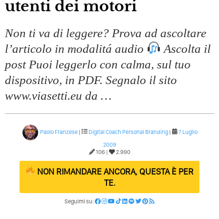
utenti dei motori
Non ti va di leggere? Prova ad ascoltare
l’articolo in modalitá audio
Ascolta il
post Puoi leggerlo con calma, sul tuo
dispositivo, in PDF. Segnalo il sito
www.viasetti.eu da …
Paolo Franzese
|
Digital Coach
Personal Branding
|
7 Luglio
2009
106 |
2.990
NON RIMANDARE ANCORA, QUESTA È PER
TE.
Seguimi su: