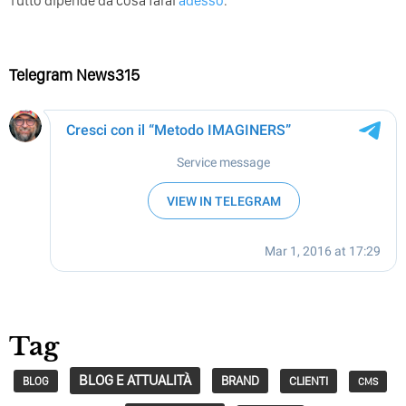
Tutto dipende da cosa farai
adesso
.
Telegram News315
Tag
BLOG E ATTUALITÀ
BRAND
CLIENTI
BLOG
CMS