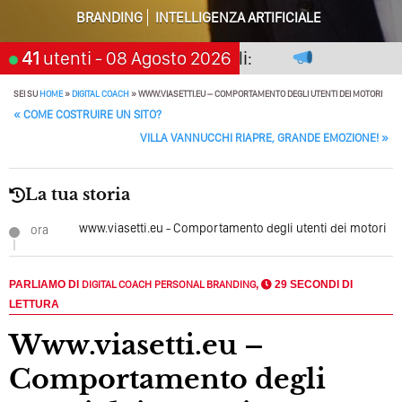
Perché Pubblicare Non Basta Più? Contenuti Di Valore O
BRANDING
INTELLIGENZA ARTIFICIALE
Solo Rumore…
on premia chi aspetta, scegli:
41
utenti
- 08 Agosto 2026
21 novembre 2
Perché Non Guadagni Sui Social Media? Probabilmente
Tutto Peggiorerà
SEI SU
HOME
»
DIGITAL COACH
»
WWW.VIASETTI.EU – COMPORTAMENTO DEGLI UTENTI DEI MOTORI
POST NAVIGATION
«
COME COSTRUIRE UN SITO?
Quali Sono Gli Errori Della Comunicazione Politica? Il
Caso Delle Braccia Incrociate
VILLA VANNUCCHI RIAPRE, GRANDE EMOZIONE!
»
Come Promuoversi Nel Wedding? Il Mio Intervento Per
L’Accademia Del Wedding
La tua storia
www.viasetti.eu - Comportamento degli utenti dei motori
ora
PARLIAMO DI
DIGITAL COACH
PERSONAL BRANDING
,
29 SECONDI DI
LETTURA
www.viasetti.eu –
Comportamento degli