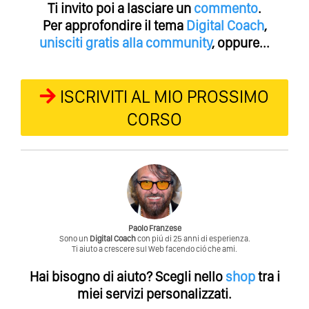
Ti invito poi a lasciare un
commento
.
Per approfondire il tema
Digital Coach
,
unisciti gratis alla community
, oppure...
ISCRIVITI AL MIO PROSSIMO
CORSO
Paolo Franzese
Sono un
Digital Coach
con piú di 25 anni di esperienza.
Ti aiuto a crescere sul Web facendo ció che ami.
Hai bisogno di aiuto?
Scegli nello
shop
tra i
miei servizi personalizzati.