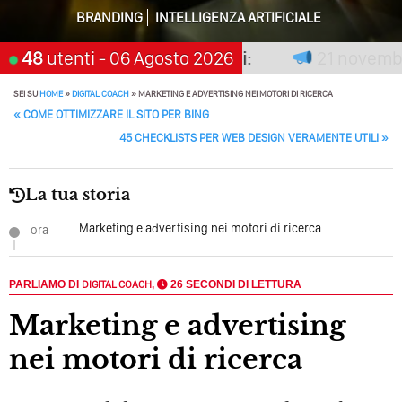
Perché Pubblicare Non Basta Più? Contenuti Di Valore O
BRANDING
INTELLIGENZA ARTIFICIALE
Solo Rumore…
n premia chi aspetta, scegli:
48
utenti
- 06 Agosto 2026
21 novembre 2
Perché Non Guadagni Sui Social Media? Probabilmente
Tutto Peggiorerà
SEI SU
HOME
»
DIGITAL COACH
»
MARKETING E ADVERTISING NEI MOTORI DI RICERCA
POST NAVIGATION
«
COME OTTIMIZZARE IL SITO PER BING
Quali Sono Gli Errori Della Comunicazione Politica? Il
Caso Delle Braccia Incrociate
45 CHECKLISTS PER WEB DESIGN VERAMENTE UTILI
»
Come Promuoversi Nel Wedding? Il Mio Intervento Per
L’Accademia Del Wedding
La tua storia
Marketing e advertising nei motori di ricerca
ora
PARLIAMO DI
DIGITAL COACH
,
26 SECONDI DI LETTURA
Marketing e advertising
nei motori di ricerca