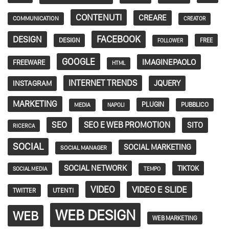
CONTENUTI
CREARE
COMMUNICATION
CREATOR
FACEBOOK
DESIGN
DESIGN
FREE
FOLLOWER
GOOGLE
IMAGINEPAOLO
FREEWARE
HTML
INTERNET TRENDS
JQUERY
INSTAGRAM
MARKETING
PLUGIN
PUBBLICO
MEDIA
NAPOLI
SEO
SEO E WEB PROMOTION
SITO
RICERCA
SOCIAL
SOCIAL MARKETING
SOCIAL MANAGER
SOCIAL NETWORK
TIKTOK
SOCIAL MEDIA
TEMPO
VIDEO
VIDEO E SLIDE
TWITTER
UTENTI
WEB DESIGN
WEB
WEB MARKETING