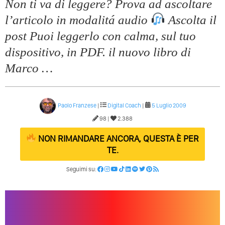
Non ti va di leggere? Prova ad ascoltare
l’articolo in modalitá audio
Ascolta il
post Puoi leggerlo con calma, sul tuo
dispositivo, in PDF. il nuovo libro di
Marco …
Paolo Franzese
|
Digital Coach
|
5 Luglio 2009
98 |
2.388
NON RIMANDARE ANCORA, QUESTA È PER
TE.
Seguimi su: