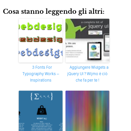
Cosa stanno leggendo gli altri:
3 Fonts For
Aggiungere Widgets a
Typography Works –
jQuery UI ? Wijmo è ciò
Inspirations
che fa per te !