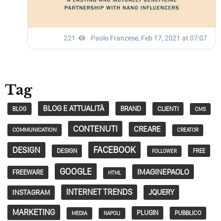
Tag
BLOG E ATTUALITÀ
BRAND
CLIENTI
BLOG
CMS
CONTENUTI
CREARE
COMMUNICATION
CREATOR
FACEBOOK
DESIGN
DESIGN
FREE
FOLLOWER
GOOGLE
IMAGINEPAOLO
FREEWARE
HTML
INTERNET TRENDS
JQUERY
INSTAGRAM
MARKETING
PLUGIN
PUBBLICO
MEDIA
NAPOLI