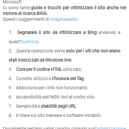
Microsoft.
Ci sono tante
guide e trucchi per ottimizzare il sito anche nel
motore di ricerca BING.
Questi i suggerimenti di
imaginepaolo
:
Segnalare il sito da ottimizzare a
Bing
andando a
quest’
indirizzo
;
Questa operazione serve
solo per i siti che non erano
stati indicizzati da Windows live
;
Cura per il codice HTML
utilizzato;
Corretto utilizzo e
chiusura dei Tag
;
Attenzione per i link non funzionanti;
Accessibilità dell’MSN bot al vostro sito;
Semplicità e
stabilità degli URL
;
Evitare sul sito malware o software instabili;
Ovviamente restano validi i nostro consigli sull’
ottimizzazione