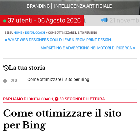
Perché Pubblicare Non Basta Più? Contenuti Di Valore O
BRANDING
INTELLIGENZA ARTIFICIALE
Solo Rumore…
n premia chi aspetta, scegli:
37
utenti
- 06 Agosto 2026
21 novembre 2
Perché Non Guadagni Sui Social Media? Probabilmente
Tutto Peggiorerà
SEI SU
HOME
»
DIGITAL COACH
»
COME OTTIMIZZARE IL SITO PER BING
POST NAVIGATION
«
WHAT WEB DESIGNERS COULD LEARN FROM PRINT DESIGN…
Quali Sono Gli Errori Della Comunicazione Politica? Il
Caso Delle Braccia Incrociate
MARKETING E ADVERTISING NEI MOTORI DI RICERCA
»
Come Promuoversi Nel Wedding? Il Mio Intervento Per
L’Accademia Del Wedding
La tua storia
Come ottimizzare il sito per Bing
ora
PARLIAMO DI
DIGITAL COACH
,
30 SECONDI DI LETTURA
Come ottimizzare il sito
per Bing