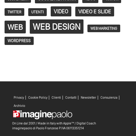
VIDEO
VIDEO E SLIDE
TWITTER
UTENTI
WEB DESIGN
WEB
WEB MARKETING
WORDPRESS
Privacy
Cookie Policy
Clienti
Contatti
Newsletter
Consulenza
Archivio
On Line dal 2001 / Made in Italy with
Apple™ /
Digital Coach
imaginepaolo di
Paolo Franzese
P.IVA 06113351214