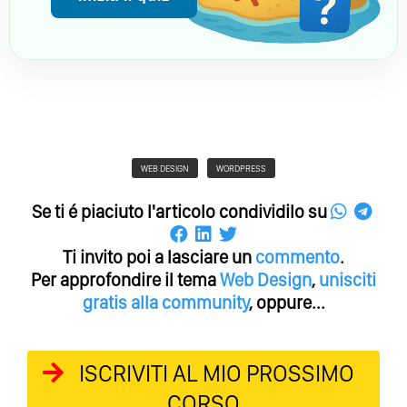
WEB DESIGN
WORDPRESS
Se ti é piaciuto l'articolo condividilo su
Ti invito poi a lasciare un
commento
.
Per approfondire il tema
Web Design
,
unisciti
gratis alla community
, oppure...
ISCRIVITI AL MIO PROSSIMO
CORSO