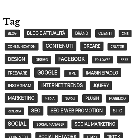
Tag
BLOG E ATTUALITÀ
BRAND
CLIENTI
BLOG
CMS
CONTENUTI
CREARE
COMMUNICATION
CREATOR
FACEBOOK
DESIGN
DESIGN
FREE
FOLLOWER
GOOGLE
IMAGINEPAOLO
FREEWARE
HTML
INTERNET TRENDS
JQUERY
INSTAGRAM
MARKETING
PLUGIN
PUBBLICO
MEDIA
NAPOLI
SEO
SEO E WEB PROMOTION
SITO
RICERCA
SOCIAL
SOCIAL MARKETING
SOCIAL MANAGER
SOCIAL NETWORK
TIKTOK
SOCIAL MEDIA
TEMPO