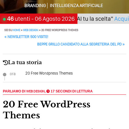
Della Vecchia SEO
BRANDING
INTELLIGENZA ARTIFICIALE
Come Cambieranno I Social Media? Siamo Nell’era Degli
o (Napoli) Seminario "SarAI tu la scelta"
46
utenti
- 06 Agosto 2026
Acquista 
Algoritmi Predittivi
Quale Sarà Il Futuro Della Tua Azienda? Lo Decidi
SEI SU
HOME
»
WEB DESIGN
»
20 FREE WORDPRESS THEMES
POST NAVIGATION
Adesso Con I Social Media, L’AI E I Contenuti…
«
NEWSLETTER 500 VISITE!
BEPPE GRILLO CANDIDATO ALLA SEGRETERIA DEL PD
»
Perché Pubblicare Non Basta Più? Contenuti Di Valore O
Solo Rumore…
La tua storia
Perché Non Guadagni Sui Social Media? Probabilmente
Tutto Peggiorerà
20 Free Wordpress Themes
ora
Quali Sono Gli Errori Della Comunicazione Politica? Il
Caso Delle Braccia Incrociate
PARLIAMO DI
WEB DESIGN
,
17 SECONDI DI LETTURA
Come Promuoversi Nel Wedding? Il Mio Intervento Per
20 Free WordPress
L’Accademia Del Wedding
Themes