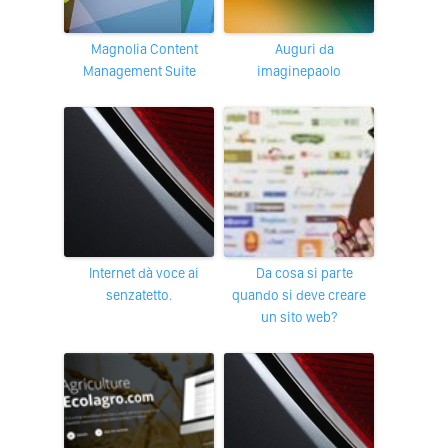
Magnolia Content
Auguri da
Management Suite
imaginepaolo
Internet dà voce ai
Da cosa si parte
senzatetto.
quando si deve creare
un sito web?