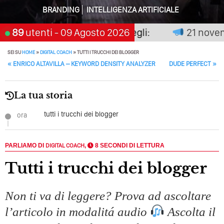
BRANDING
INTELLIGENZA ARTIFICIALE
Perché Pubblicare Non Basta Più? Contenuti Di Valore O
Solo Rumore…
 non premia chi aspetta, scegli:
89
utenti
- 09 Agosto 2026
21 novembr
Perché Non Guadagni Sui Social Media? Probabilmente
SEI SU
HOME
»
DIGITAL COACH
»
TUTTI I TRUCCHI DEI BLOGGER
Tutto Peggiorerà
POST NAVIGATION
«
ENRICO ALTAVILLA – KEYWORD DENSITY ANALYZER
DUDE PERFECT
»
Quali Sono Gli Errori Della Comunicazione Politica? Il
Caso Delle Braccia Incrociate
La tua storia
Come Promuoversi Nel Wedding? Il Mio Intervento Per
tutti i trucchi dei blogger
ora
L’Accademia Del Wedding
PARLIAMO DI
DIGITAL COACH
,
8 SECONDI DI LETTURA
tutti i trucchi dei blogger
Non ti va di leggere? Prova ad ascoltare
l’articolo in modalitá audio
Ascolta il