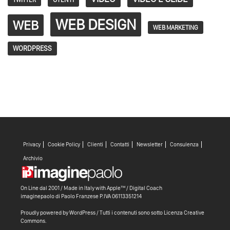
WEB DESIGN
WEB
WEB MARKETING
WORDPRESS
Privacy
Cookie Policy
Clienti
Contatti
Newsletter
Consulenza
Archivio
On Line dal 2001 / Made in Italy with
Apple™ /
Digital Coach
imaginepaolo di
Paolo Franzese
P.IVA 06113351214
Proudly powered by WordPress
/ Tutti i contenuti sono sotto
Licenza Creative
Commons
.