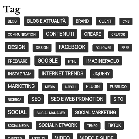
Tag
BLOG E ATTUALITÀ
BRAND
CLIENTI
BLOG
CMS
CONTENUTI
CREARE
COMMUNICATION
CREATOR
FACEBOOK
DESIGN
DESIGN
FREE
FOLLOWER
GOOGLE
IMAGINEPAOLO
FREEWARE
HTML
INTERNET TRENDS
JQUERY
INSTAGRAM
MARKETING
PLUGIN
PUBBLICO
MEDIA
NAPOLI
SEO
SEO E WEB PROMOTION
SITO
RICERCA
SOCIAL
SOCIAL MARKETING
SOCIAL MANAGER
SOCIAL NETWORK
TIKTOK
SOCIAL MEDIA
TEMPO
VIDEO
VIDEO E SLIDE
TWITTER
UTENTI