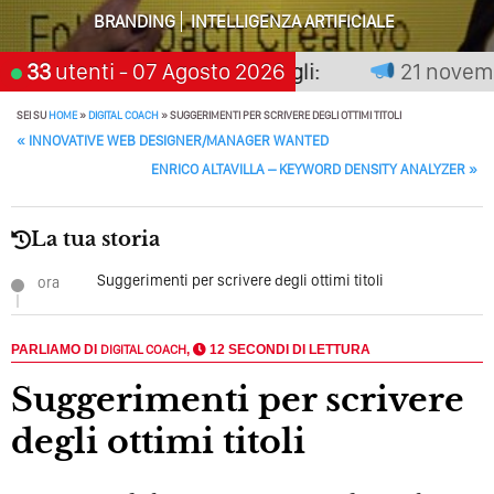
BRANDING
INTELLIGENZA ARTIFICIALE
Perché Pubblicare Non Basta Più? Contenuti Di Valore O
Solo Rumore…
non premia chi aspetta, scegli:
33
utenti
- 07 Agosto 2026
21 novembre
Perché Non Guadagni Sui Social Media? Probabilmente
Tutto Peggiorerà
SEI SU
HOME
»
DIGITAL COACH
»
SUGGERIMENTI PER SCRIVERE DEGLI OTTIMI TITOLI
POST NAVIGATION
«
INNOVATIVE WEB DESIGNER/MANAGER WANTED
Quali Sono Gli Errori Della Comunicazione Politica? Il
ENRICO ALTAVILLA – KEYWORD DENSITY ANALYZER
»
Caso Delle Braccia Incrociate
Come Promuoversi Nel Wedding? Il Mio Intervento Per
La tua storia
L’Accademia Del Wedding
Suggerimenti per scrivere degli ottimi titoli
ora
PARLIAMO DI
DIGITAL COACH
,
12 SECONDI DI LETTURA
Suggerimenti per scrivere
degli ottimi titoli