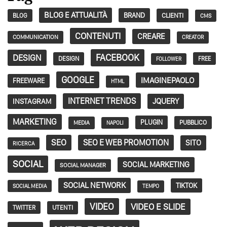
BLOG E ATTUALITÀ
BRAND
CLIENTI
BLOG
CMS
CONTENUTI
CREARE
COMMUNICATION
CREATOR
FACEBOOK
DESIGN
DESIGN
FREE
FOLLOWER
GOOGLE
IMAGINEPAOLO
FREEWARE
HTML
INTERNET TRENDS
JQUERY
INSTAGRAM
MARKETING
PLUGIN
PUBBLICO
MEDIA
NAPOLI
SEO
SEO E WEB PROMOTION
SITO
RICERCA
SOCIAL
SOCIAL MARKETING
SOCIAL MANAGER
SOCIAL NETWORK
TIKTOK
SOCIAL MEDIA
TEMPO
VIDEO
VIDEO E SLIDE
TWITTER
UTENTI