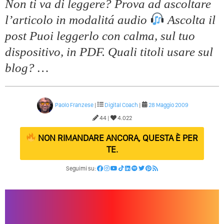
Non ti va di leggere? Prova ad ascoltare
l’articolo in modalitá audio
Ascolta il
post Puoi leggerlo con calma, sul tuo
dispositivo, in PDF. Quali titoli usare sul
blog? …
Paolo Franzese
|
Digital Coach
|
28 Maggio 2009
44 |
4.022
NON RIMANDARE ANCORA, QUESTA È PER
TE.
Seguimi su: