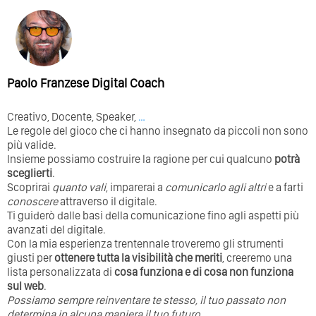
Paolo Franzese Digital Coach
Creativo, Docente, Speaker,
…
Le regole del gioco che ci hanno insegnato da piccoli non sono
più valide.
Insieme possiamo costruire la ragione per cui qualcuno
potrà
sceglierti
.
Scoprirai
quanto vali
, imparerai a
comunicarlo agli altri
e a farti
conoscere
attraverso il digitale.
Ti guiderò dalle basi della comunicazione fino agli aspetti più
avanzati del digitale.
Con la mia esperienza trentennale troveremo gli strumenti
giusti per
ottenere tutta la visibilità che meriti
, creeremo una
lista personalizzata di
cosa funziona e di cosa non funziona
sul web
.
Possiamo sempre reinventare te stesso, il tuo passato non
determina in alcuna maniera il tuo futuro. ⁣