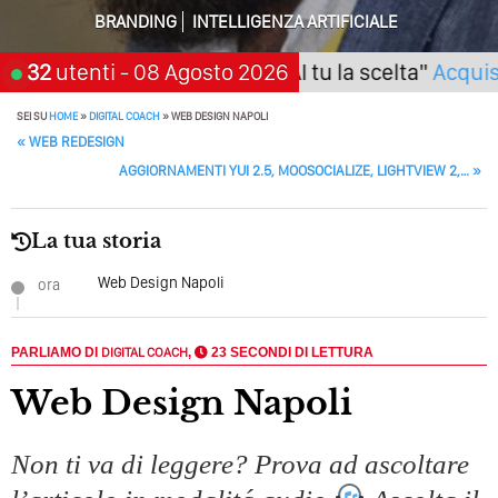
Della Vecchia SEO
BRANDING
INTELLIGENZA ARTIFICIALE
Come Cambieranno I Social Media? Siamo Nell’era Degli
Algoritmi Predittivi
 (Napoli) Seminario "SarAI tu la scelta"
32
utenti
- 08 Agosto 2026
Acquista T
Quale Sarà Il Futuro Della Tua Azienda? Lo Decidi
SEI SU
HOME
»
DIGITAL COACH
»
WEB DESIGN NAPOLI
Adesso Con I Social Media, L’AI E I Contenuti…
POST NAVIGATION
«
WEB REDESIGN
AGGIORNAMENTI YUI 2.5, MOOSOCIALIZE, LIGHTVIEW 2,…
»
Perché Pubblicare Non Basta Più? Contenuti Di Valore O
Solo Rumore…
La tua storia
Perché Non Guadagni Sui Social Media? Probabilmente
Tutto Peggiorerà
Web Design Napoli
ora
Quali Sono Gli Errori Della Comunicazione Politica? Il
Caso Delle Braccia Incrociate
PARLIAMO DI
DIGITAL COACH
,
23 SECONDI DI LETTURA
Come Promuoversi Nel Wedding? Il Mio Intervento Per
Web Design Napoli
L’Accademia Del Wedding
Non ti va di leggere? Prova ad ascoltare