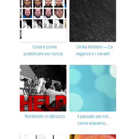
Cosa e come
Ulrika Kestere — La
pubblicare sui social
ragazza e i cavalli!
Terremoto in Abruzzo
Il passato dei siti…
come eravamo…