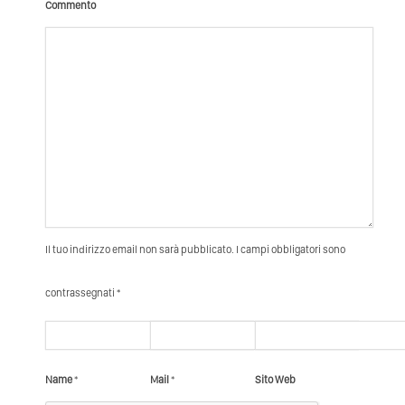
Commento
Il tuo indirizzo email non sarà pubblicato. I campi obbligatori sono
contrassegnati *
Name
*
Mail
*
Sito Web