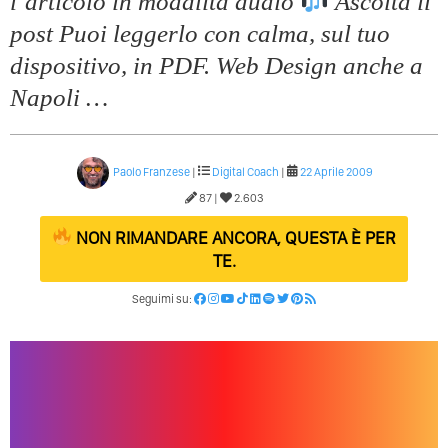
l’articolo in modalitá audio
Ascolta il
post Puoi leggerlo con calma, sul tuo
dispositivo, in PDF. Web Design anche a
Napoli …
Paolo Franzese
|
Digital Coach
|
22 Aprile 2009
87 |
2.603
NON RIMANDARE ANCORA, QUESTA È PER
TE.
Seguimi su: