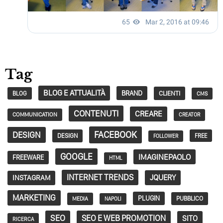
Tag
BLOG E ATTUALITÀ
BRAND
CLIENTI
BLOG
CMS
CONTENUTI
CREARE
COMMUNICATION
CREATOR
FACEBOOK
DESIGN
DESIGN
FREE
FOLLOWER
GOOGLE
IMAGINEPAOLO
FREEWARE
HTML
INTERNET TRENDS
JQUERY
INSTAGRAM
MARKETING
PLUGIN
PUBBLICO
MEDIA
NAPOLI
SEO
SEO E WEB PROMOTION
SITO
RICERCA