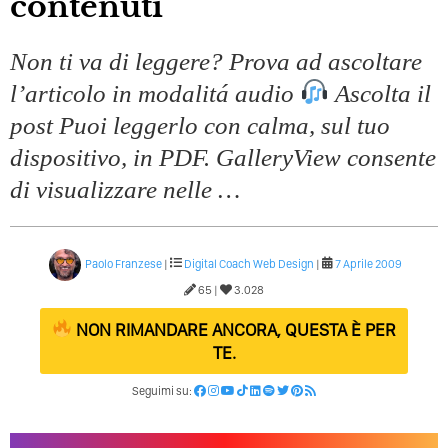
contenuti
Quali Sono Gli Errori Della Comunicazione Politica? Il
Caso Delle Braccia Incrociate
Non ti va di leggere? Prova ad ascoltare
Come Promuoversi Nel Wedding? Il Mio Intervento Per
L’Accademia Del Wedding
l’articolo in modalitá audio
Ascolta il
post Puoi leggerlo con calma, sul tuo
dispositivo, in PDF. GalleryView consente
di visualizzare nelle …
Paolo Franzese
|
Digital Coach
Web Design
|
7 Aprile 2009
65 |
3.028
NON RIMANDARE ANCORA, QUESTA È PER
TE.
Seguimi su: