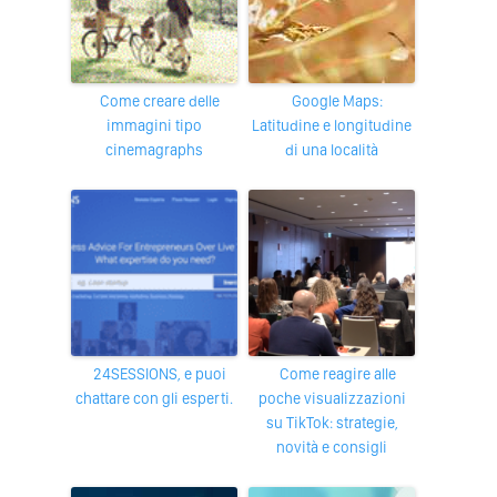
Come creare delle
Google Maps:
immagini tipo
Latitudine e longitudine
cinemagraphs
di una località
24SESSIONS, e puoi
Come reagire alle
chattare con gli esperti.
poche visualizzazioni
su TikTok: strategie,
novità e consigli