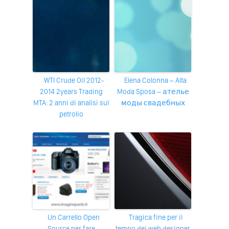
WTI Crude Oil 2012-
Elena Colonna – Alta
2014 2years Trading
Moda Sposa – ателье
MTA: 2 anni di analisi sul
моды свадебных
petrolio
Un Carrello Open
tragica fine per il
Source per fare
tempo dei web designer