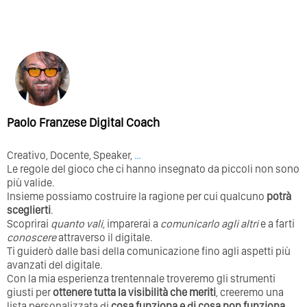
Paolo Franzese Digital Coach
Creativo, Docente, Speaker,
…
Le regole del gioco che ci hanno insegnato da piccoli non sono
più valide.
Insieme possiamo costruire la ragione per cui qualcuno
potrà
sceglierti
.
Scoprirai
quanto vali
, imparerai a
comunicarlo agli altri
e a farti
conoscere
attraverso il digitale.
Ti guiderò dalle basi della comunicazione fino agli aspetti più
avanzati del digitale.
Con la mia esperienza trentennale troveremo gli strumenti
giusti per
ottenere tutta la visibilità che meriti
, creeremo una
lista personalizzata di
cosa funziona e di cosa non funziona