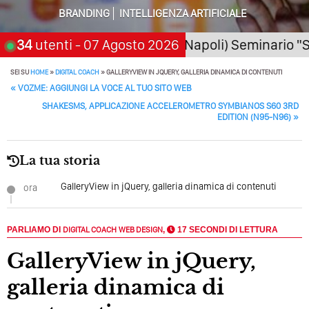
BRANDING
INTELLIGENZA ARTIFICIALE
Quando L’amore Diventa Speranza: Il Quarto Memorial
Carmine Franzese
6
San Giorgio a Cremano (Napoli) Seminario "SarAI 
34
utenti
- 07 Agosto 2026
Come Scrivere Un Articolo Per Il Blog? Uno Che
SEI SU
HOME
»
DIGITAL COACH
»
GALLERYVIEW IN JQUERY, GALLERIA DINAMICA DI CONTENUTI
Leggeranno Davvero
POST NAVIGATION
«
VOZME: AGGIUNGI LA VOCE AL TUO SITO WEB
Cos’è La Search Generative Experience (SGE)? Il Declino
SHAKESMS, APPLICAZIONE ACCELEROMETRO SYMBIANOS S60 3RD
Della Vecchia SEO
EDITION (N95-N96)
»
Come Cambieranno I Social Media? Siamo Nell’era Degli
La tua storia
Algoritmi Predittivi
GalleryView in jQuery, galleria dinamica di contenuti
Quale Sarà Il Futuro Della Tua Azienda? Lo Decidi
ora
Adesso Con I Social Media, L’AI E I Contenuti…
Perché Pubblicare Non Basta Più? Contenuti Di Valore O
PARLIAMO DI
DIGITAL COACH
WEB DESIGN
,
17 SECONDI DI LETTURA
Solo Rumore…
GalleryView in jQuery,
Perché Non Guadagni Sui Social Media? Probabilmente
galleria dinamica di
Tutto Peggiorerà