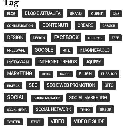
Tag
BLOG E ATTUALITÀ
BRAND
CLIENTI
BLOG
CMS
CONTENUTI
CREARE
COMMUNICATION
CREATOR
FACEBOOK
DESIGN
DESIGN
FREE
FOLLOWER
GOOGLE
IMAGINEPAOLO
FREEWARE
HTML
INTERNET TRENDS
JQUERY
INSTAGRAM
MARKETING
PLUGIN
PUBBLICO
MEDIA
NAPOLI
SEO
SEO E WEB PROMOTION
SITO
RICERCA
SOCIAL
SOCIAL MARKETING
SOCIAL MANAGER
SOCIAL NETWORK
TIKTOK
SOCIAL MEDIA
TEMPO
VIDEO
VIDEO E SLIDE
TWITTER
UTENTI