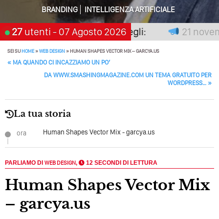
BRANDING
INTELLIGENZA ARTIFICIALE
Perché Pubblicare Non Basta Più? Contenuti Di Valore O
Solo Rumore…
 non premia chi aspetta, scegli:
27
utenti
- 07 Agosto 2026
21 novembre
Perché Non Guadagni Sui Social Media? Probabilmente
SEI SU
HOME
»
WEB DESIGN
»
HUMAN SHAPES VECTOR MIX – GARCYA.US
Tutto Peggiorerà
POST NAVIGATION
«
MA QUANDO CI INCAZZIAMO UN PO’
Quali Sono Gli Errori Della Comunicazione Politica? Il
DA WWW.SMASHINGMAGAZINE.COM UN TEMA GRATUITO PER
Caso Delle Braccia Incrociate
WORDPRESS…
»
Come Promuoversi Nel Wedding? Il Mio Intervento Per
La tua storia
L’Accademia Del Wedding
Human Shapes Vector Mix - garcya.us
ora
PARLIAMO DI
WEB DESIGN
,
12 SECONDI DI LETTURA
Human Shapes Vector Mix
– garcya.us