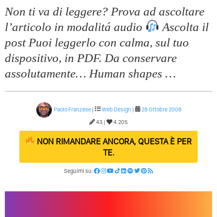
Non ti va di leggere? Prova ad ascoltare
l’articolo in modalitá audio
Ascolta il
post Puoi leggerlo con calma, sul tuo
dispositivo, in PDF. Da conservare
assolutamente… Human shapes …
Paolo Franzese
|
Web Design
|
28 Ottobre 2008
43 |
4.205
NON RIMANDARE ANCORA, QUESTA È PER
TE.
Seguimi su: