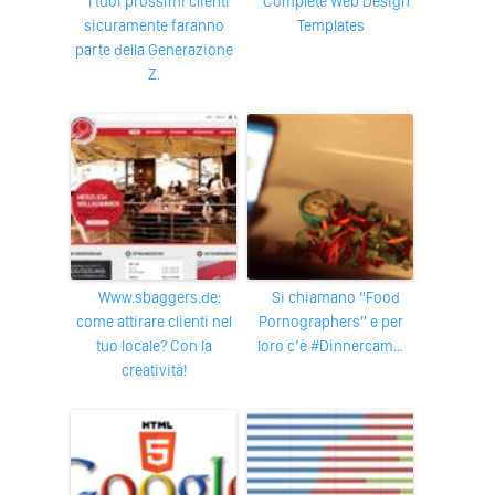
I tuoi prossimi clienti
Complete Web Design
sicuramente faranno
Templates
parte della Generazione
Z.
www.sbaggers.de:
Si chiamano “Food
come attirare clienti nel
Pornographers” e per
tuo locale? Con la
loro c’è #Dinnercam…
creatività!