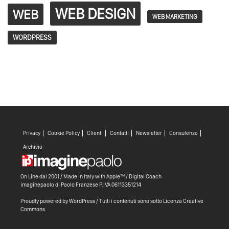
WEB DESIGN
WEB
WEB MARKETING
WORDPRESS
Privacy
Cookie Policy
Clienti
Contatti
Newsletter
Consulenza
Archivio
On Line dal 2001 / Made in Italy with
Apple™ /
Digital Coach
imaginepaolo di
Paolo Franzese
P.IVA 06113351214
Proudly powered by WordPress
/ Tutti i contenuti sono sotto
Licenza Creative
Commons
.