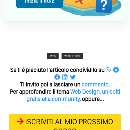
Inizia il quiz
WEB
WEB DESIGN
Se ti é piaciuto l'articolo condividilo su
Ti invito poi a lasciare un
commento
.
Per approfondire il tema
Web Design
,
unisciti
gratis alla community
, oppure...
ISCRIVITI AL MIO PROSSIMO