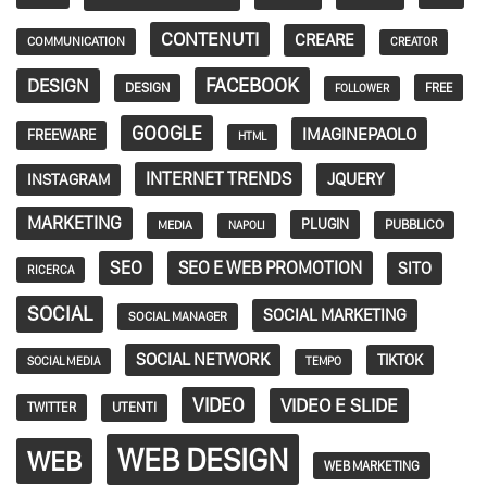
CONTENUTI
CREARE
COMMUNICATION
CREATOR
FACEBOOK
DESIGN
DESIGN
FREE
FOLLOWER
GOOGLE
IMAGINEPAOLO
FREEWARE
HTML
INTERNET TRENDS
JQUERY
INSTAGRAM
MARKETING
PLUGIN
PUBBLICO
MEDIA
NAPOLI
SEO
SEO E WEB PROMOTION
SITO
RICERCA
SOCIAL
SOCIAL MARKETING
SOCIAL MANAGER
SOCIAL NETWORK
TIKTOK
SOCIAL MEDIA
TEMPO
VIDEO
VIDEO E SLIDE
TWITTER
UTENTI
WEB DESIGN
WEB
WEB MARKETING