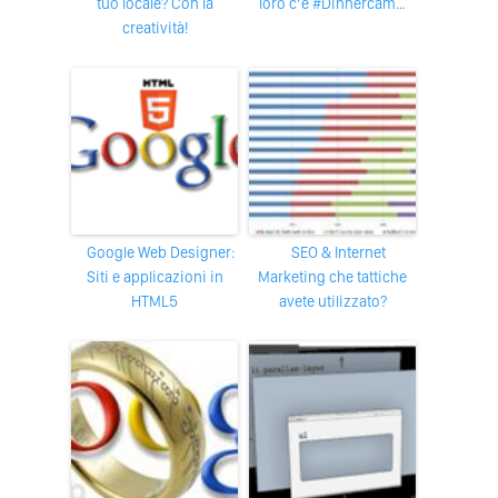
tuo locale? Con la
loro c’è #Dinnercam…
creatività!
Google Web Designer:
SEO & Internet
Siti e applicazioni in
Marketing che tattiche
HTML5
avete utilizzato?