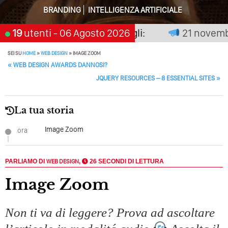
BRANDING
INTELLIGENZA ARTIFICIALE
Perché Pubblicare Non Basta Più? Contenuti Di Valore O
Solo Rumore…
non premia chi aspetta, scegli:
19
utenti
- 06 Agosto 2026
21 novembre 
Perché Non Guadagni Sui Social Media? Probabilmente
Tutto Peggiorerà
SEI SU
HOME
»
WEB DESIGN
»
IMAGE ZOOM
POST NAVIGATION
«
WEB DESIGN AWARDS DANNOSI?
Quali Sono Gli Errori Della Comunicazione Politica? Il
JQUERY RESOURCES – 8 ESSENTIAL SITES
»
Caso Delle Braccia Incrociate
Come Promuoversi Nel Wedding? Il Mio Intervento Per
La tua storia
L’Accademia Del Wedding
Image Zoom
ora
PARLIAMO DI
WEB DESIGN
,
26 SECONDI DI LETTURA
Image Zoom
Non ti va di leggere? Prova ad ascoltare