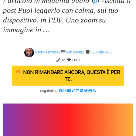
l’articolo in modalitá audio
Ascolta il
post Puoi leggerlo con calma, sul tuo
dispositivo, in PDF. Uno zoom su
immagine in …
Paolo Franzese
|
Web Design
|
15 Luglio 2008
92 |
2.861
NON RIMANDARE ANCORA, QUESTA È PER
TE.
Seguimi su: