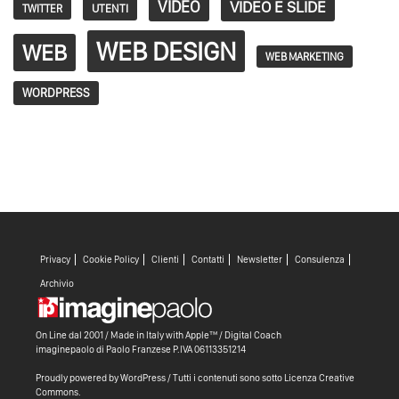
VIDEO
VIDEO E SLIDE
TWITTER
UTENTI
WEB DESIGN
WEB
WEB MARKETING
WORDPRESS
Privacy
Cookie Policy
Clienti
Contatti
Newsletter
Consulenza
Archivio
On Line dal 2001 / Made in Italy with
Apple™ /
Digital Coach
imaginepaolo di
Paolo Franzese
P.IVA 06113351214
Proudly powered by WordPress
/ Tutti i contenuti sono sotto
Licenza Creative
Commons
.