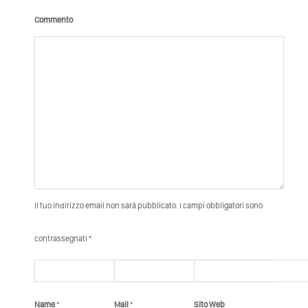
Commento
Il tuo indirizzo email non sarà pubblicato. I campi obbligatori sono
contrassegnati *
Name
*
Mail
*
Sito Web