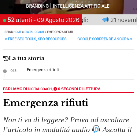
BRANDING
INTELLIGENZA ARTIFICIALE
Perché Pubblicare Non Basta Più? Contenuti Di Valore O
Solo Rumore…
non premia chi aspetta, scegli:
52
utenti
- 09 Agosto 2026
21 novembre 
Perché Non Guadagni Sui Social Media? Probabilmente
Tutto Peggiorerà
SEI SU
HOME
»
DIGITAL COACH
»
EMERGENZA RIFIUTI
POST NAVIGATION
«
FREE SEO TOOLS, SEO RESOURCES
GOOGLE SORPRENDE ANCORA
»
Quali Sono Gli Errori Della Comunicazione Politica? Il
Caso Delle Braccia Incrociate
La tua storia
Come Promuoversi Nel Wedding? Il Mio Intervento Per
L’Accademia Del Wedding
Emergenza rifiuti
ora
PARLIAMO DI
DIGITAL COACH
,
0 SECONDI DI LETTURA
Emergenza rifiuti
Non ti va di leggere? Prova ad ascoltare
l’articolo in modalitá audio
Ascolta il