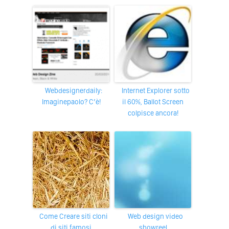
Webdesignerdaily:
Internet Explorer sotto
Imaginepaolo? C’è!
il 60%, Ballot Screen
colpisce ancora!
come Creare siti cloni
web design video
di siti famosi
showreel