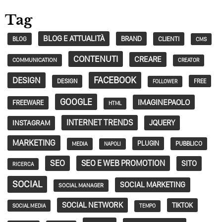
Tag
BLOG E ATTUALITÀ
BRAND
CLIENTI
BLOG
CMS
CONTENUTI
CREARE
COMMUNICATION
CREATOR
FACEBOOK
DESIGN
DESIGN
FREE
FOLLOWER
GOOGLE
IMAGINEPAOLO
FREEWARE
HTML
INTERNET TRENDS
JQUERY
INSTAGRAM
MARKETING
PLUGIN
PUBBLICO
MEDIA
NAPOLI
SEO
SEO E WEB PROMOTION
SITO
RICERCA
SOCIAL
SOCIAL MARKETING
SOCIAL MANAGER
SOCIAL NETWORK
TIKTOK
SOCIAL MEDIA
TEMPO