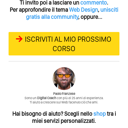
Ti invito poi a lasciare un
commento
.
Per approfondire il tema
Web Design
,
unisciti
gratis alla community
, oppure...
ISCRIVITI AL MIO PROSSIMO
CORSO
Paolo Franzese
Sono un
Digital Coach
con piú di 25 anni di esperienza.
Ti aiuto a crescere sul Web facendo ció che ami.
Hai bisogno di aiuto?
Scegli nello
shop
tra i
miei servizi personalizzati.