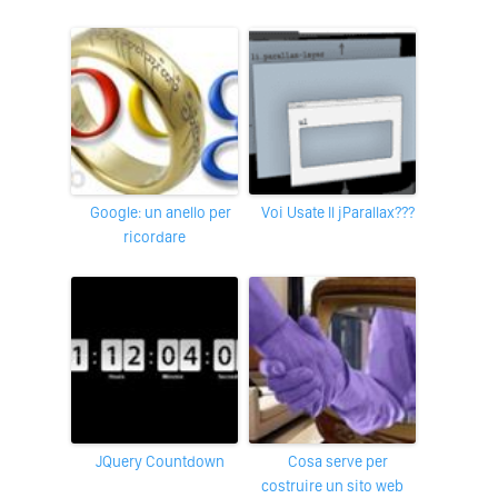
Google: un anello per
Voi Usate Il jParallax???
ricordare
jQuery Countdown
Cosa serve per
costruire un sito web