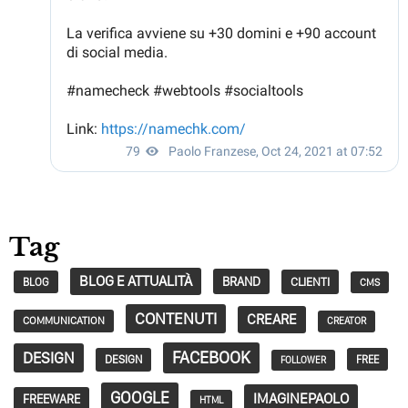
Tag
BLOG E ATTUALITÀ
BRAND
CLIENTI
BLOG
CMS
CONTENUTI
CREARE
COMMUNICATION
CREATOR
FACEBOOK
DESIGN
DESIGN
FREE
FOLLOWER
GOOGLE
IMAGINEPAOLO
FREEWARE
HTML