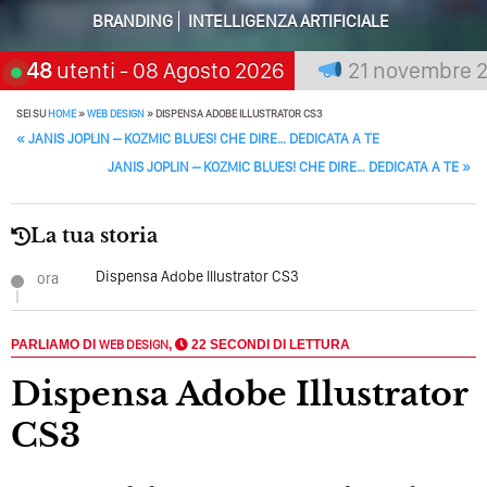
Solo Rumore…
BRANDING
INTELLIGENZA ARTIFICIALE
Perché Non Guadagni Sui Social Media? Probabilmente
remia chi aspetta, scegli:
48
utenti
- 08 Agosto 2026
21 novembre 2026
Tutto Peggiorerà
Quali Sono Gli Errori Della Comunicazione Politica? Il
SEI SU
HOME
»
WEB DESIGN
»
DISPENSA ADOBE ILLUSTRATOR CS3
POST NAVIGATION
Caso Delle Braccia Incrociate
«
JANIS JOPLIN – KOZMIC BLUES! CHE DIRE… DEDICATA A TE
JANIS JOPLIN – KOZMIC BLUES! CHE DIRE… DEDICATA A TE
»
Come Promuoversi Nel Wedding? Il Mio Intervento Per
L’Accademia Del Wedding
La tua storia
Dispensa Adobe Illustrator CS3
ora
PARLIAMO DI
WEB DESIGN
,
22 SECONDI DI LETTURA
Dispensa Adobe Illustrator
CS3