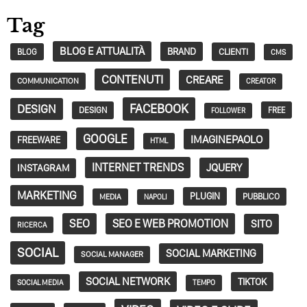
Tag
BLOG E ATTUALITÀ
BRAND
CLIENTI
BLOG
CMS
CONTENUTI
CREARE
COMMUNICATION
CREATOR
FACEBOOK
DESIGN
DESIGN
FREE
FOLLOWER
GOOGLE
IMAGINEPAOLO
FREEWARE
HTML
INTERNET TRENDS
JQUERY
INSTAGRAM
MARKETING
PLUGIN
PUBBLICO
MEDIA
NAPOLI
SEO
SEO E WEB PROMOTION
SITO
RICERCA
SOCIAL
SOCIAL MARKETING
SOCIAL MANAGER
SOCIAL NETWORK
TIKTOK
SOCIAL MEDIA
TEMPO