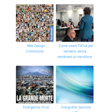
Web Design
Come usare TikTok per
Community
vendere, senza
sembrare un venditore
Emergenza rifiuti
Fotografie: Sezione