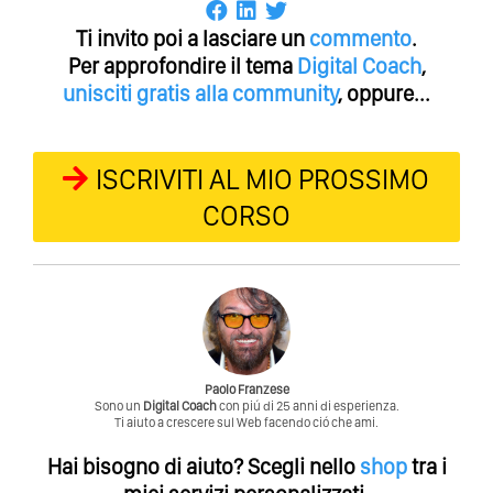
Ti invito poi a lasciare un
commento
.
Per approfondire il tema
Digital Coach
,
unisciti gratis alla community
, oppure...
ISCRIVITI AL MIO PROSSIMO
CORSO
Paolo Franzese
Sono un
Digital Coach
con piú di 25 anni di esperienza.
Ti aiuto a crescere sul Web facendo ció che ami.
Hai bisogno di aiuto?
Scegli nello
shop
tra i