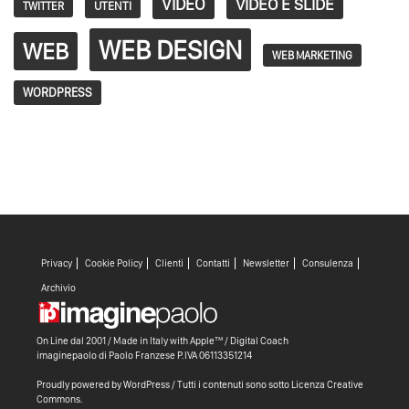
VIDEO
VIDEO E SLIDE
TWITTER
UTENTI
WEB DESIGN
WEB
WEB MARKETING
WORDPRESS
Privacy
Cookie Policy
Clienti
Contatti
Newsletter
Consulenza
Archivio
On Line dal 2001 / Made in Italy with
Apple™ /
Digital Coach
imaginepaolo di
Paolo Franzese
P.IVA 06113351214
Proudly powered by WordPress
/ Tutti i contenuti sono sotto
Licenza Creative
Commons
.