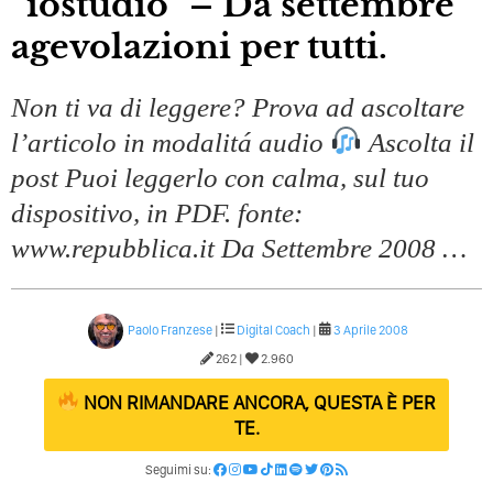
“iostudio” – Da settembre
Quali Sono Gli Errori Della Comunicazione Politica? Il
Caso Delle Braccia Incrociate
agevolazioni per tutti.
Come Promuoversi Nel Wedding? Il Mio Intervento Per
L’Accademia Del Wedding
Non ti va di leggere? Prova ad ascoltare
l’articolo in modalitá audio
Ascolta il
post Puoi leggerlo con calma, sul tuo
dispositivo, in PDF. fonte:
www.repubblica.it Da Settembre 2008 …
Paolo Franzese
|
Digital Coach
|
3 Aprile 2008
262 |
2.960
NON RIMANDARE ANCORA, QUESTA È PER
TE.
Seguimi su: