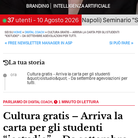
BRANDING
INTELLIGENZA ARTIFICIALE
Quando L’amore Diventa Speranza: Il Quarto Memorial
Carmine Franzese
6
San Giorgio a Cremano (Napoli) Seminario "SarAI 
37
utenti
- 10 Agosto 2026
Come Scrivere Un Articolo Per Il Blog? Uno Che
SEI SU
HOME
»
DIGITAL COACH
»
CULTURA GRATIS – ARRIVA LA CARTA PER GLI STUDENTI
Leggeranno Davvero
“IOSTUDIO” – DA SETTEMBRE AGEVOLAZIONI PER TUTTI.
POST NAVIGATION
«
FREE NEWSLETTER MANAGER IN ASP
SI PUÒ FARE
»
Cos’è La Search Generative Experience (SGE)? Il Declino
Della Vecchia SEO
La tua storia
Come Cambieranno I Social Media? Siamo Nell’era Degli
Algoritmi Predittivi
Cultura gratis - Arriva la carta per gli studenti
ora
&quot;iostudio&quot; - Da settembre agevolazioni per
tutti.
Quale Sarà Il Futuro Della Tua Azienda? Lo Decidi
Adesso Con I Social Media, L’AI E I Contenuti…
PARLIAMO DI
DIGITAL COACH
,
1 MINUTO DI LETTURA
Perché Pubblicare Non Basta Più? Contenuti Di Valore O
Solo Rumore…
Cultura gratis – Arriva la
Perché Non Guadagni Sui Social Media? Probabilmente
carta per gli studenti
Tutto Peggiorerà