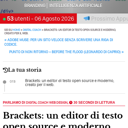
Tutto Peggiorerà
BRANDING
INTELLIGENZA ARTIFICIALE
Quali Sono Gli Errori Della Comunicazione Politica? Il
a scelta"
53
utenti
Acquista Ticket
- 06 Agosto 2026
Prossimo Appunt
Caso Delle Braccia Incrociate
SEI SU
HOME
»
DIGITAL COACH
»
BRACKETS: UN EDITOR DI TESTO OPEN SOURCE E MODERNO,
Come Promuoversi Nel Wedding? Il Mio Intervento Per
CREATO PER IL WEB.
L’Accademia Del Wedding
POST NAVIGATION
«
ADOBE MUSE: PER UN SITO VELOCE SENZA SCRIVERE UNA RIGA DI
CODICE.
PUNTO DI NON RITORNO – BEFORE THE FLOOD (LEONARDO DI CAPRIO)
»
La tua storia
Brackets: un editor di testo open source e moderno,
ora
creato per il web.
PARLIAMO DI
DIGITAL COACH
WEB DESIGN
,
30 SECONDI DI LETTURA
Brackets: un editor di testo
open source e moderno,