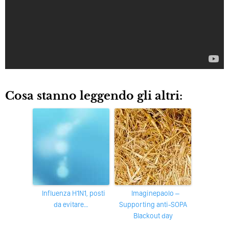
Cosa stanno leggendo gli altri:
Influenza H1N1, posti
imaginepaolo –
da evitare…
Supporting anti-SOPA
Blackout day