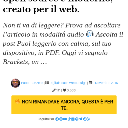
creato per il web.
Non ti va di leggere? Prova ad ascoltare
l’articolo in modalitá audio
Ascolta il
post Puoi leggerlo con calma, sul tuo
dispositivo, in PDF. Oggi vi segnalo
Brackets, un …
Paolo Franzese
|
Digital Coach
Web Design
|
9 Novembre 2016
111 |
3.536
NON RIMANDARE ANCORA, QUESTA È PER
TE.
Seguimi su: