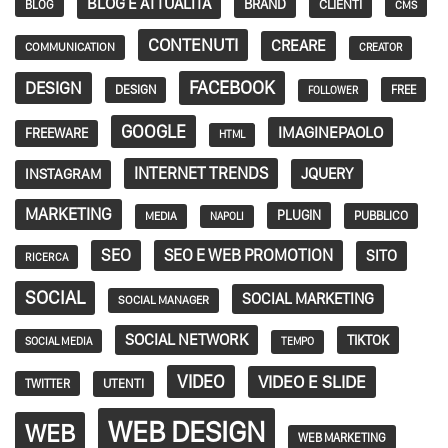
BLOG E ATTUALITÀ
BRAND
CLIENTI
BLOG
CMS
CONTENUTI
CREARE
COMMUNICATION
CREATOR
FACEBOOK
DESIGN
DESIGN
FREE
FOLLOWER
GOOGLE
IMAGINEPAOLO
FREEWARE
HTML
INTERNET TRENDS
JQUERY
INSTAGRAM
MARKETING
PLUGIN
PUBBLICO
MEDIA
NAPOLI
SEO
SEO E WEB PROMOTION
SITO
RICERCA
SOCIAL
SOCIAL MARKETING
SOCIAL MANAGER
SOCIAL NETWORK
TIKTOK
SOCIAL MEDIA
TEMPO
VIDEO
VIDEO E SLIDE
TWITTER
UTENTI
WEB DESIGN
WEB
WEB MARKETING