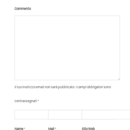
Commento
Il tuo indirizzo email non sarà pubblicato. I campi obbligatori sono
contrassegnati *
Name
*
Mail
*
Sito Web