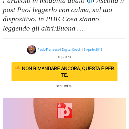
l’articolo in modalitá audio
Ascolta il
post Puoi leggerlo con calma, sul tuo
dispositivo, in PDF. Cosa stanno
leggendo gli altri:Buona …
Paolo Franzese
|
Digital Coach
|
5 Aprile 2015
0 |
2.378
NON RIMANDARE ANCORA, QUESTA È PER
TE.
Seguimi su: