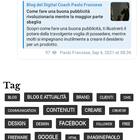
Tag
BLOG E ATTUALITÀ
BRAND
CLIENTI
BLOG
CMS
CONTENUTI
CREARE
COMMUNICATION
CREATOR
FACEBOOK
DESIGN
DESIGN
FREE
FOLLOWER
GOOGLE
IMAGINEPAOLO
FREEWARE
HTML