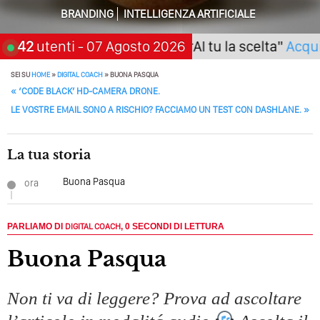
Della Vecchia SEO
BRANDING
INTELLIGENZA ARTIFICIALE
Come Cambieranno I Social Media? Siamo Nell’era Degli
o (Napoli) Seminario "SarAI tu la scelta"
42
utenti
- 07 Agosto 2026
Acquista 
Algoritmi Predittivi
Quale Sarà Il Futuro Della Tua Azienda? Lo Decidi
SEI SU
HOME
»
DIGITAL COACH
»
BUONA PASQUA
POST NAVIGATION
Adesso Con I Social Media, L’AI E I Contenuti…
«
‘CODE BLACK’ HD-CAMERA DRONE.
LE VOSTRE EMAIL SONO A RISCHIO? FACCIAMO UN TEST CON DASHLANE.
»
Perché Pubblicare Non Basta Più? Contenuti Di Valore O
Solo Rumore…
La tua storia
Perché Non Guadagni Sui Social Media? Probabilmente
Tutto Peggiorerà
Buona Pasqua
ora
Quali Sono Gli Errori Della Comunicazione Politica? Il
Caso Delle Braccia Incrociate
PARLIAMO DI
DIGITAL COACH
,
0 SECONDI DI LETTURA
Come Promuoversi Nel Wedding? Il Mio Intervento Per
Buona Pasqua
L’Accademia Del Wedding
Non ti va di leggere? Prova ad ascoltare