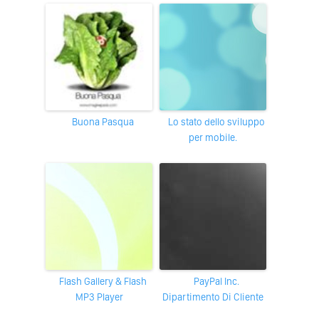
Buona Pasqua
Lo stato dello sviluppo
per mobile.
Flash Gallery & Flash
PayPal Inc.
MP3 Player
Dipartimento Di Cliente