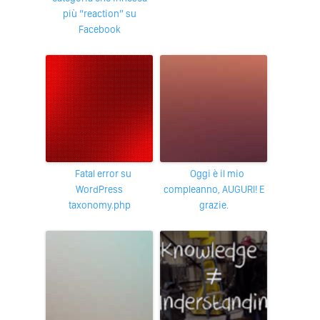
più “reaction” su
Facebook
Fatal error su
Oggi è il mio
WordPress
compleanno, AUGURI! E
taxonomy.php
grazie.