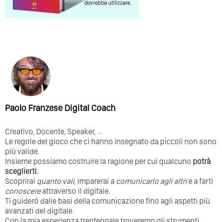
Paolo Franzese Digital Coach
Creativo, Docente, Speaker,
…
Le regole del gioco che ci hanno insegnato da piccoli non sono
più valide.
Insieme possiamo costruire la ragione per cui qualcuno
potrà
sceglierti
.
Scoprirai
quanto vali
, imparerai a
comunicarlo agli altri
e a farti
conoscere
attraverso il digitale.
Ti guiderò dalle basi della comunicazione fino agli aspetti più
avanzati del digitale.
Con la mia esperienza trentennale troveremo gli strumenti