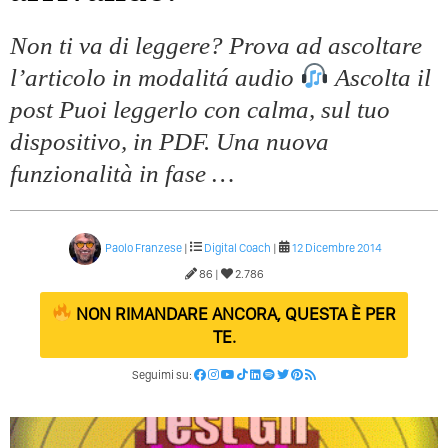
Non ti va di leggere? Prova ad ascoltare
l’articolo in modalitá audio
Ascolta il
post Puoi leggerlo con calma, sul tuo
dispositivo, in PDF. Una nuova
funzionalità in fase …
Paolo Franzese
|
Digital Coach
|
12 Dicembre 2014
86 |
2.786
NON RIMANDARE ANCORA, QUESTA È PER
TE.
Seguimi su: