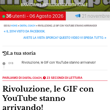
Solo Rumore…
BRANDING
INTELLIGENZA ARTIFICIALE
Perché Non Guadagni Sui Social Media? Probabilmente
premia chi aspetta, scegli:
36
utenti
- 06 Agosto 2026
21 novembre 202
Tutto Peggiorerà
SEI SU
HOME
»
DIGITAL COACH
»
RIVOLUZIONE, LE GIF CON YOUTUBE STANNO ARRIVANDO!
Quali Sono Gli Errori Della Comunicazione Politica? Il
POST NAVIGATION
«
IL 2014 VISTO DA FACEBOOK.
Caso Delle Braccia Incrociate
AVETE LA VISTA SPORCA? QUESTO VIDEO VI SPIEGA TUTTO.
»
Come Promuoversi Nel Wedding? Il Mio Intervento Per
L’Accademia Del Wedding
La tua storia
Rivoluzione, le GIF con YouTube stanno arrivando!
ora
PARLIAMO DI
DIGITAL COACH
,
23 SECONDI DI LETTURA
Rivoluzione, le GIF con
YouTube stanno
arrivando!