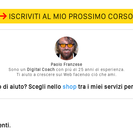
ISCRIVITI AL MIO PROSSIMO CORS
Paolo Franzese
Sono un
Digital Coach
con piú di 25 anni di esperienza.
Ti aiuto a crescere sul Web facendo ció che ami.
 di aiuto?
Scegli nello
shop
tra i miei servizi pe
nti.