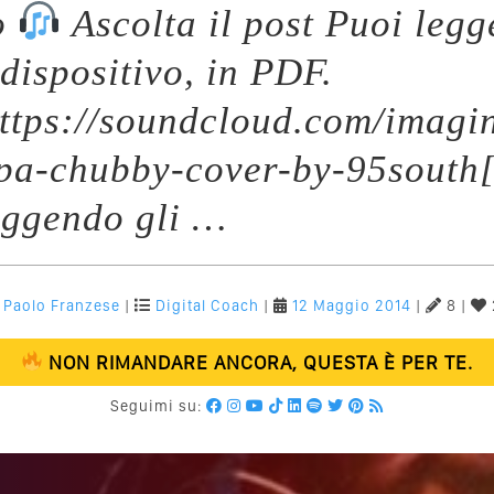
o
Ascolta il post Puoi legg
 dispositivo, in PDF.
ttps://soundcloud.com/imagi
opa-chubby-cover-by-95south
eggendo gli …
Paolo Franzese
|
Digital Coach
|
12 Maggio 2014
|
8 |
NON RIMANDARE ANCORA, QUESTA È PER TE.
Seguimi su: