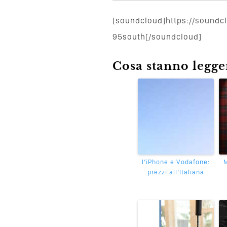
[soundcloud]https://soundc
95south[/soundcloud]
Cosa stanno leggen
l’iPhone e Vodafone:
M
prezzi all’Italiana