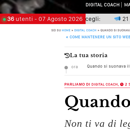
Perché Pubblic
DIGITAL COACH
MA
Perché Non Gua
non premia chi aspetta, scegli:
36
utenti
- 07 Agosto 2026
21 novem
Quali Sono Gli Errori
SEI SU
HOME
»
DIGITAL COACH
»
QUANDO SI SUONAVA
POST NAVIGATION
«
COME MANTENERE UN SITO WEB
Come Promuoversi N
La tua storia
Quando si suonava il
ora
PARLIAMO DI
DIGITAL COACH
,
2 
Quando
Non ti va di l