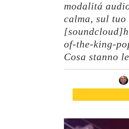
modalitá audi
calma, sul tuo
[soundcloud]h
of-the-king-p
Cosa stanno l