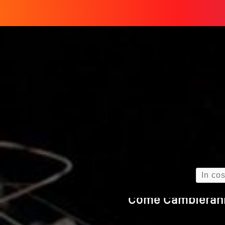
Perché
ULTIMO ARTICOLO
Quando L’amore
Come Scrivere
Cos’è La Search 
Search
Come Cambieranno 
Quale Sarà Il Futuro Della 