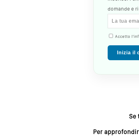
domande e ric
Accetto l'in
Inizia il
Se 
Per approfondir