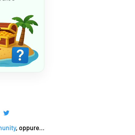
munity
, oppure...