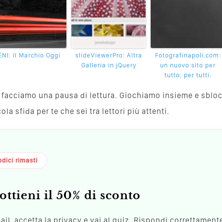
ENI: Il Marchio Oggi
slideViewerPro: Altra
Fotografinapoli.com:
Galleria in jQuery
un nuovo sito per
tutto, per tutti.
va, facciamo una pausa di lettura. Giochiamo insieme e sblo
a sfida per te che sei tra lettori più attenti.
dici rimasti
ottieni il 50% di sconto
mail, accetta la privacy e vai al quiz. Rispondi correttamente