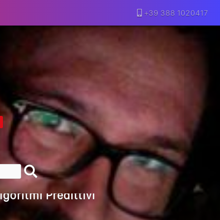
+39 388 1020417
lla Motivazione…
armine Franzese
eranno Davvero
Della Vecchia SEO
goritmi Predittivi
l Media, L’AI E I Contenuti…