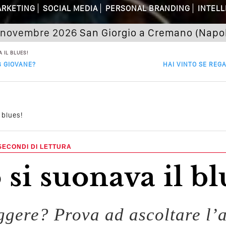
are Non Basta Più? Contenuti Di Valore
RKETING
SOCIAL MEDIA
PERSONAL BRANDING
INTELL
dagni Sui Social Media? Probabilmente T
bre 2026
San Giorgio a Cremano (Napoli) Semi
 Della Comunicazione Politica? Il Caso De
 IL BLUES!
 GIOVANE?
HAI VINTO SE REG
el Wedding? Il Mio Intervento Per L’Ac
 blues!
SECONDI DI LETTURA
 si suonava il bl
eggere? Prova ad ascoltare l’a