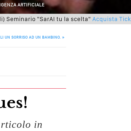
 O Solo Rumore…
IGENZA ARTIFICIALE
utto Peggiorerà
nario "SarAI tu la scelta"
Acquista Ticket
lle Braccia Incrociate
ALI UN SORRISO AD UN BAMBINO.
»
cademia Del Wedding
ues!
rticolo in