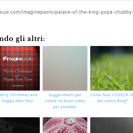
loud.com/imaginepaolo/palace-of-the-king-popa-chubby
do gli altri:
erry Christmas and
Suggerimenti per
Come fare il CHECK U
Happy New Year
creare un buon video
del vostro Blog?
per youtube.