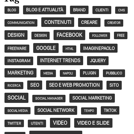
BLOG E ATTUALITÀ
BRAND
CLIENTI
BLOG
CMS
CONTENUTI
CREARE
COMMUNICATION
CREATOR
FACEBOOK
DESIGN
DESIGN
FREE
FOLLOWER
GOOGLE
IMAGINEPAOLO
FREEWARE
HTML
INTERNET TRENDS
JQUERY
INSTAGRAM
MARKETING
PLUGIN
PUBBLICO
MEDIA
NAPOLI
SEO
SEO E WEB PROMOTION
SITO
RICERCA
SOCIAL
SOCIAL MARKETING
SOCIAL MANAGER
SOCIAL NETWORK
TIKTOK
SOCIAL MEDIA
TEMPO
VIDEO
VIDEO E SLIDE
TWITTER
UTENTI