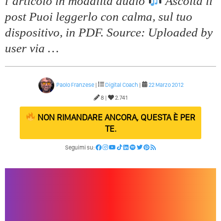
l’articolo in modalitá audio
Ascolta il
post Puoi leggerlo con calma, sul tuo
dispositivo, in PDF. Source: Uploaded by
user via …
Paolo Franzese
|
Digital Coach
|
22 Marzo 2012
8 |
2.741
NON RIMANDARE ANCORA, QUESTA È PER
TE.
Seguimi su: