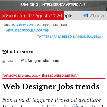
Adesso Con I Social Media, L’AI E I Contenuti…
BRANDING
INTELLIGENZA ARTIFICIALE
Perché Pubblicare Non Basta Più? Contenuti Di Valore O
Solo Rumore…
le non premia chi aspetta, scegli:
25
utenti
- 07 Agosto 2026
21 novemb
Perché Non Guadagni Sui Social Media? Probabilmente
SEI SU
HOME
»
DIGITAL COACH
»
WEB DESIGNER JOBS TRENDS
Tutto Peggiorerà
POST NAVIGATION
«
ADVANCED GOOGLE ALGORITHM
TWITTER SARÀ LA RETE DI MAGGIOR SUCCESSO
»
Quali Sono Gli Errori Della Comunicazione Politica? Il
Caso Delle Braccia Incrociate
La tua storia
Come Promuoversi Nel Wedding? Il Mio Intervento Per
L’Accademia Del Wedding
Web Designer Jobs trends
ora
PARLIAMO DI
DIGITAL COACH
,
2 SECONDI DI LETTURA
Web Designer Jobs trends
Non ti va di leggere? Prova ad ascoltare