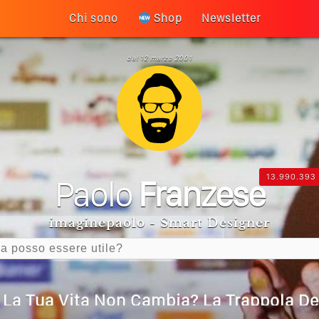
Chi sono
Shop
Newsletter
dal 12 marzo 2001
13.990.393
Paolo
Franzese
imaginepaolo - Smart Designer
 La Tua Vita Non Cambia? La Trappola De
 Diventa Speranza: Il Quarto Memorial C