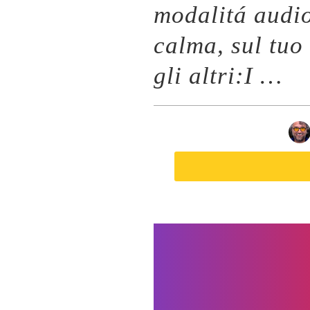
modalitá audi
calma, sul tuo
gli altri:I …