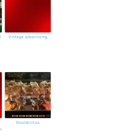
l
Vintage advertising
Soundcircus
u