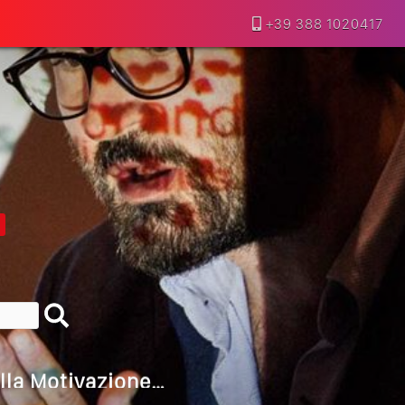
+39 388 1020417
lla Motivazione…
armine Franzese