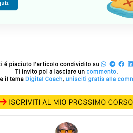
 quiz
ti é piaciuto l'articolo condividilo su
Ti invito poi a lasciare un
commento
.
e il tema
Digital Coach
,
unisciti gratis alla com
ISCRIVITI AL MIO PROSSIMO CORS