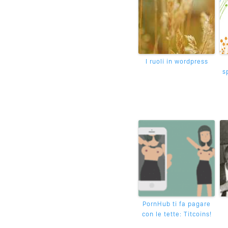
I ruoli in wordpress
s
PornHub ti fa pagare
con le tette: Titcoins!