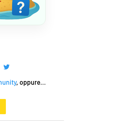
munity
, oppure...
O