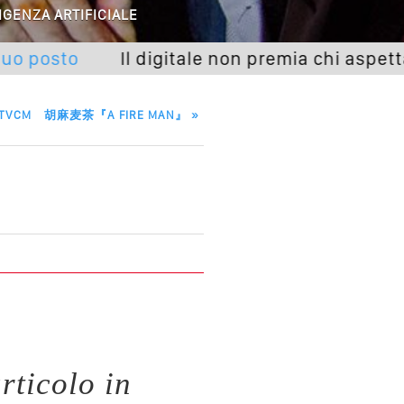
IGENZA ARTIFICIALE
eranno Davvero
sto
Il digitale non premia chi aspetta, sceg
Della Vecchia SEO
goritmi Predittivi
RY TVCM 胡麻麦茶『A FIRE MAN』
»
l Media, L’AI E I Contenuti…
 O Solo Rumore…
utto Peggiorerà
lle Braccia Incrociate
cademia Del Wedding
rticolo in