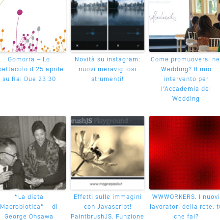
Gomorra – Lo
Novità su instagram:
Come promuoversi ne
pettacolo il 25 aprile
nuovi meravigliosi
Wedding? Il mio
su Rai Due 23.30
strumenti!
intervento per
l’Accademia del
Wedding
“La dieta
Effetti sulle immagini
WWWORKERS. I nuovi
Macrobiotica” – di
con Javascript!
lavoratori della rete, t
George Ohsawa
PaintbrushJS. Funzione
che fai?