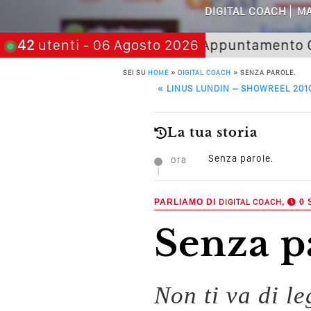
DIGITAL COACH
MA
Come Scrivere
Ticket
42
utenti
- 06 Agosto 2026
Prossimo Appuntamento
Corso O
Cos’è La Search 
SEI SU
HOME
»
DIGITAL COACH
»
SENZA PAROLE.
Come Cambieranno 
POST NAVIGATION
«
LINUS LUNDIN – SHOWREEL 201
Quale Sarà Il Futuro Della 
La tua storia
Perché Pubblic
Senza parole.
ora
Perché Non Gua
PARLIAMO DI
DIGITAL COACH
,
0 
Quali Sono Gli Errori
Senza p
Come Promuoversi N
Non ti va di l