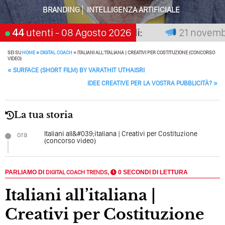
Perché Pubblicare Non Basta Più? Contenuti Di Valore O
BRANDING
INTELLIGENZA ARTIFICIALE
Solo Rumore…
on premia chi aspetta, scegli:
44
utenti
- 08 Agosto 2026
21 novembre 
Perché Non Guadagni Sui Social Media? Probabilmente
Tutto Peggiorerà
SEI SU
HOME
»
DIGITAL COACH
»
ITALIANI ALL’ITALIANA | CREATIVI PER COSTITUZIONE (CONCORSO
VIDEO)
POST NAVIGATION
Quali Sono Gli Errori Della Comunicazione Politica? Il
«
SURFACE (SHORT FILM) BY VARATHIT UTHAISRI
Caso Delle Braccia Incrociate
IDEE CREATIVE PER LA VOSTRA PUBBLICITÀ?
»
Come Promuoversi Nel Wedding? Il Mio Intervento Per
L’Accademia Del Wedding
La tua storia
Italiani all&#039;italiana | Creativi per Costituzione
ora
(concorso video)
PARLIAMO DI
DIGITAL COACH
TRENDS
,
0 SECONDI DI LETTURA
Italiani all’italiana |
Creativi per Costituzione