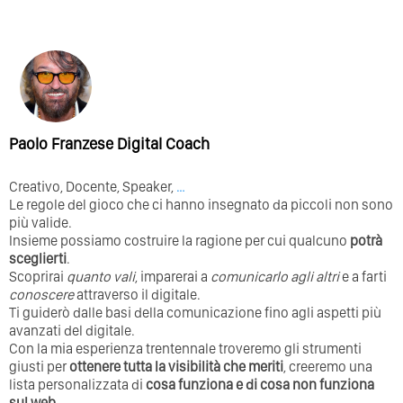
Paolo Franzese Digital Coach
Creativo, Docente, Speaker,
…
Le regole del gioco che ci hanno insegnato da piccoli non sono
più valide.
Insieme possiamo costruire la ragione per cui qualcuno
potrà
sceglierti
.
Scoprirai
quanto vali
, imparerai a
comunicarlo agli altri
e a farti
conoscere
attraverso il digitale.
Ti guiderò dalle basi della comunicazione fino agli aspetti più
avanzati del digitale.
Con la mia esperienza trentennale troveremo gli strumenti
giusti per
ottenere tutta la visibilità che meriti
, creeremo una
lista personalizzata di
cosa funziona e di cosa non funziona
sul web
.