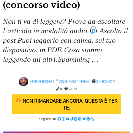
(concorso video)
Non ti va di leggere? Prova ad ascoltare
l’articolo in modalitá audio
Ascolta il
post Puoi leggerlo con calma, sul tuo
dispositivo, in PDF. Cosa stanno
leggendo gli altri:Spamming …
Paolo Franzese
|
Digital Coach
Trends
|
2 Marzo 2011
0 |
2.873
NON RIMANDARE ANCORA, QUESTA È PER
TE.
Seguimi su: