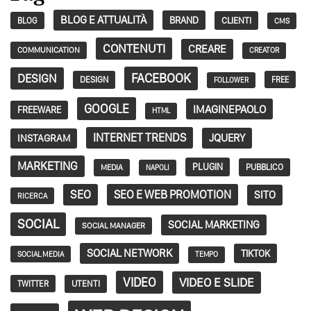
BLOG E ATTUALITÀ
BRAND
CLIENTI
BLOG
CMS
CONTENUTI
CREARE
COMMUNICATION
CREATOR
FACEBOOK
DESIGN
DESIGN
FREE
FOLLOWER
GOOGLE
IMAGINEPAOLO
FREEWARE
HTML
INTERNET TRENDS
JQUERY
INSTAGRAM
MARKETING
PLUGIN
PUBBLICO
MEDIA
NAPOLI
SEO
SEO E WEB PROMOTION
SITO
RICERCA
SOCIAL
SOCIAL MARKETING
SOCIAL MANAGER
SOCIAL NETWORK
TIKTOK
SOCIAL MEDIA
TEMPO
VIDEO
VIDEO E SLIDE
TWITTER
UTENTI