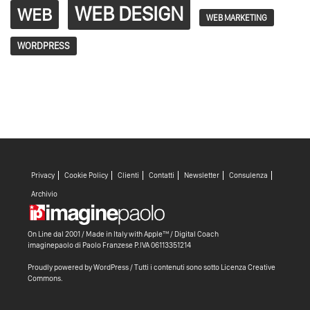
WEB DESIGN
WEB
WEB MARKETING
WORDPRESS
Privacy
Cookie Policy
Clienti
Contatti
Newsletter
Consulenza
Archivio
On Line dal 2001 / Made in Italy with
Apple™ /
Digital Coach
imaginepaolo di
Paolo Franzese
P.IVA 06113351214
Proudly powered by WordPress
/ Tutti i contenuti sono sotto
Licenza Creative
Commons
.