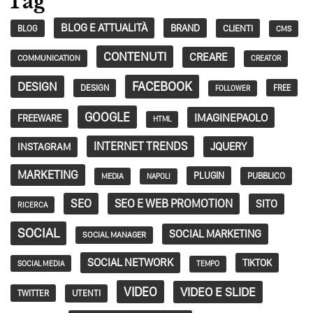
Tag
BLOG E ATTUALITÀ
BRAND
CLIENTI
BLOG
CMS
CONTENUTI
CREARE
COMMUNICATION
CREATOR
FACEBOOK
DESIGN
DESIGN
FREE
FOLLOWER
GOOGLE
IMAGINEPAOLO
FREEWARE
HTML
INTERNET TRENDS
JQUERY
INSTAGRAM
MARKETING
PLUGIN
PUBBLICO
MEDIA
NAPOLI
SEO
SEO E WEB PROMOTION
SITO
RICERCA
SOCIAL
SOCIAL MARKETING
SOCIAL MANAGER
SOCIAL NETWORK
TIKTOK
SOCIAL MEDIA
TEMPO
VIDEO
VIDEO E SLIDE
TWITTER
UTENTI