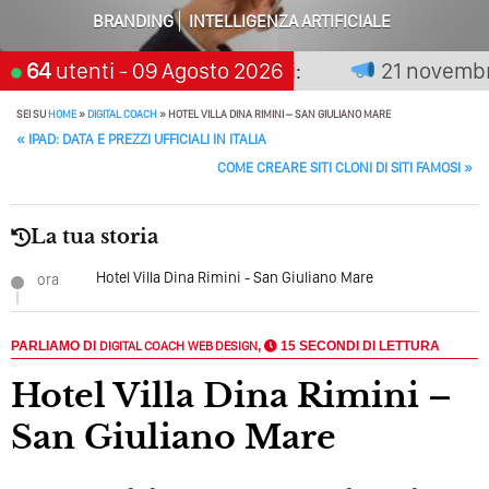
Perché Pubblicare Non Basta Più? Contenuti Di Valore O
BRANDING
INTELLIGENZA ARTIFICIALE
Solo Rumore…
on premia chi aspetta, scegli:
64
utenti
- 09 Agosto 2026
21 novembre 2
Perché Non Guadagni Sui Social Media? Probabilmente
Tutto Peggiorerà
SEI SU
HOME
»
DIGITAL COACH
»
HOTEL VILLA DINA RIMINI – SAN GIULIANO MARE
POST NAVIGATION
«
IPAD: DATA E PREZZI UFFICIALI IN ITALIA
Quali Sono Gli Errori Della Comunicazione Politica? Il
Caso Delle Braccia Incrociate
COME CREARE SITI CLONI DI SITI FAMOSI
»
Come Promuoversi Nel Wedding? Il Mio Intervento Per
L’Accademia Del Wedding
La tua storia
Hotel Villa Dina Rimini - San Giuliano Mare
ora
PARLIAMO DI
DIGITAL COACH
WEB DESIGN
,
15 SECONDI DI LETTURA
Hotel Villa Dina Rimini –
San Giuliano Mare