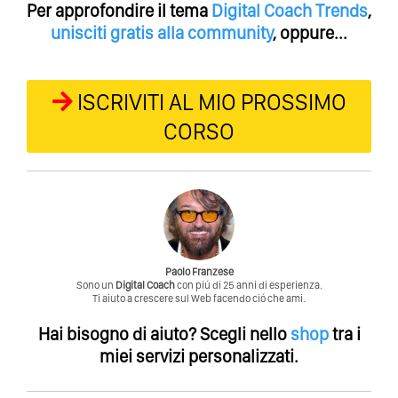
Per approfondire il tema
Digital Coach
Trends
,
unisciti gratis alla community
, oppure...
ISCRIVITI AL MIO PROSSIMO
CORSO
Paolo Franzese
Sono un
Digital Coach
con piú di 25 anni di esperienza.
Ti aiuto a crescere sul Web facendo ció che ami.
Hai bisogno di aiuto?
Scegli nello
shop
tra i
miei servizi personalizzati.