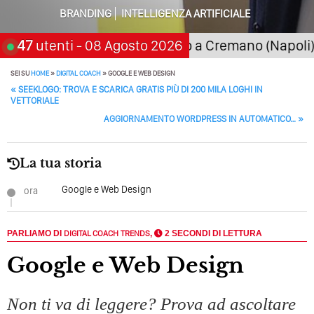
BRANDING
INTELLIGENZA ARTIFICIALE
 novembre 2026
47
utenti
- 08 Agosto 2026
San Giorgio a Cremano (Napoli) Sem
SEI SU
HOME
»
DIGITAL COACH
»
GOOGLE E WEB DESIGN
POST NAVIGATION
«
SEEKLOGO: TROVA E SCARICA GRATIS PIÙ DI 200 MILA LOGHI IN
VETTORIALE
AGGIORNAMENTO WORDPRESS IN AUTOMATICO…
»
La tua storia
Google e Web Design
ora
PARLIAMO DI
DIGITAL COACH
TRENDS
,
2 SECONDI DI LETTURA
Google e Web Design
Non ti va di leggere? Prova ad ascoltare