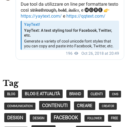
Tag
BLOG E ATTUALITÀ
BRAND
CLIENTI
BLOG
CMS
CONTENUTI
CREARE
COMMUNICATION
CREATOR
FACEBOOK
DESIGN
DESIGN
FREE
FOLLOWER