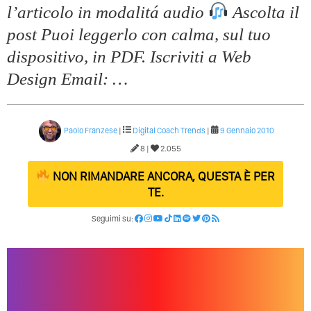
l’articolo in modalitá audio
Ascolta il
post Puoi leggerlo con calma, sul tuo
dispositivo, in PDF. Iscriviti a Web
Design Email: …
Paolo Franzese
|
Digital Coach
Trends
|
9 Gennaio 2010
8 |
2.055
NON RIMANDARE ANCORA, QUESTA È PER
TE.
Seguimi su: