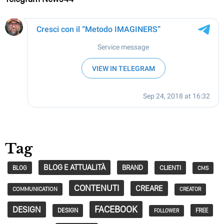
Tag
BLOG E ATTUALITÀ
BRAND
CLIENTI
BLOG
CMS
CONTENUTI
CREARE
COMMUNICATION
CREATOR
FACEBOOK
DESIGN
DESIGN
FREE
FOLLOWER