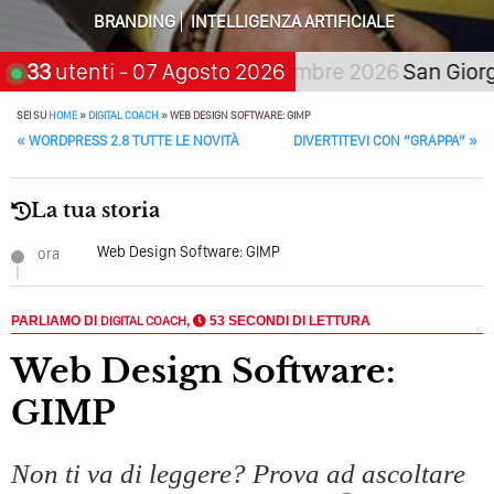
Quali Sono Gli Errori Della Comunicazione Politica? Il
BRANDING
INTELLIGENZA ARTIFICIALE
Caso Delle Braccia Incrociate
ta, scegli:
33
utenti
- 07 Agosto 2026
21 novembre 2026
San Giorgio a
Come Promuoversi Nel Wedding? Il Mio Intervento Per
L’Accademia Del Wedding
SEI SU
HOME
»
DIGITAL COACH
»
WEB DESIGN SOFTWARE: GIMP
POST NAVIGATION
«
WORDPRESS 2.8 TUTTE LE NOVITÀ
DIVERTITEVI CON “GRAPPA”
»
La tua storia
Web Design Software: GIMP
ora
PARLIAMO DI
DIGITAL COACH
,
53 SECONDI DI LETTURA
Web Design Software:
GIMP
Non ti va di leggere? Prova ad ascoltare