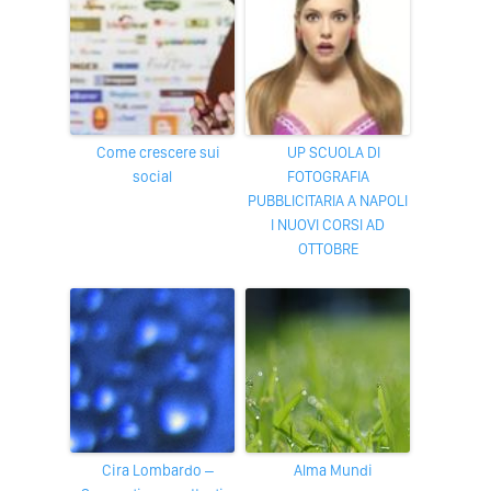
Come crescere sui
UP SCUOLA DI
social
FOTOGRAFIA
PUBBLICITARIA A NAPOLI
I NUOVI CORSI AD
OTTOBRE
Cira Lombardo –
Alma Mundi