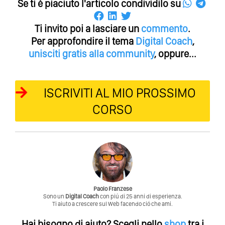
Se ti é piaciuto l'articolo condividilo su
Ti invito poi a lasciare un
commento
.
Per approfondire il tema
Digital Coach
,
unisciti gratis alla community
, oppure...
ISCRIVITI AL MIO PROSSIMO
CORSO
Paolo Franzese
Sono un
Digital Coach
con piú di 25 anni di esperienza.
Ti aiuto a crescere sul Web facendo ció che ami.
Hai bisogno di aiuto?
Scegli nello
shop
tra i