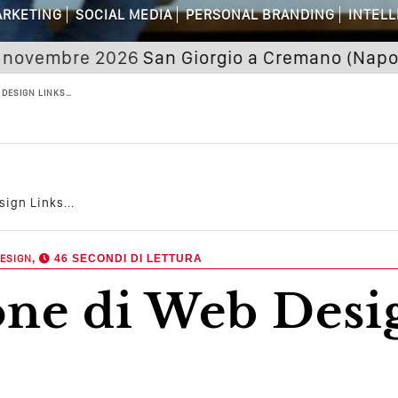
are Non Basta Più? Contenuti Di Valore
RKETING
SOCIAL MEDIA
PERSONAL BRANDING
INTELL
dagni Sui Social Media? Probabilmente T
mbre 2026
San Giorgio a Cremano (Napoli) Semi
 Della Comunicazione Politica? Il Caso De
 DESIGN LINKS…
el Wedding? Il Mio Intervento Per L’Ac
ign Links...
ESIGN
,
46 SECONDI DI LETTURA