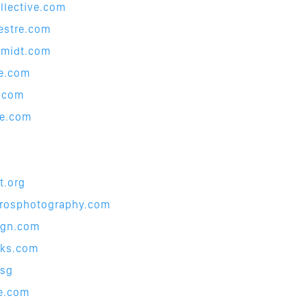
llect
ive.com
estre
.com
hmidt.
com
me.com
e.com
ie.com
t.or
g
drospho
tography.com
ign.co
m
oks.com
.sg
e.co
m