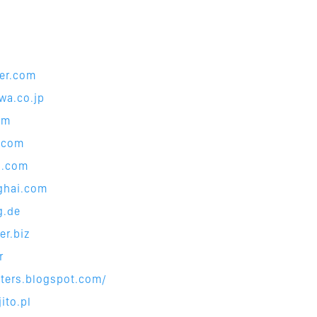
er.co
m
awa.c
o.jp
om
a.com
n.com
ghai.c
om
g.de
er.bi
z
r
ters.
blogspot.com/
ito.
pl