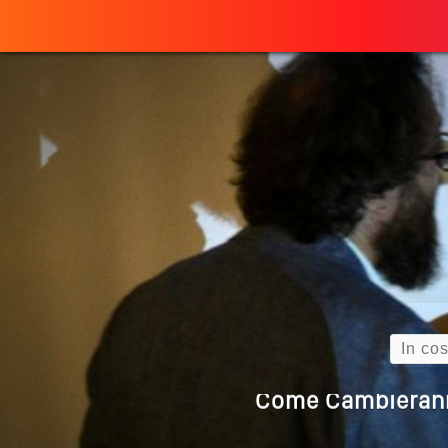
Perché
ULTIMO ARTICOLO
Quando L’amore
Come Scrivere
Cos’è La Search 
Search
Come Cambieranno 
Quale Sarà Il Futuro Della 