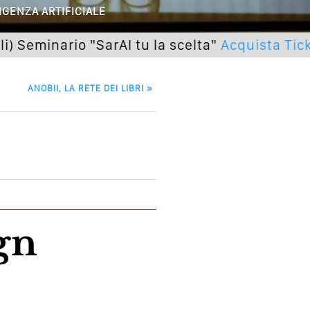
 O Solo Rumore…
IGENZA ARTIFICIALE
utto Peggiorerà
nario "SarAI tu la scelta"
Acquista Ticket
lle Braccia Incrociate
ANOBII, LA RETE DEI LIBRI
»
cademia Del Wedding