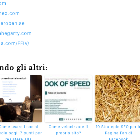
com
neo.c
om
derobe
n.se
lehega
rty.com
dia.com
/FFIV/
do gli altri:
Come usare i social
Come velocizzare il
10 Strategie SEO per l
dia oggi: 7 punti per
proprio sito?
Pagine Fan di
resistere alla
Facebook