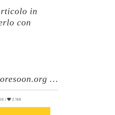
rticolo in
erlo con
moresoon.org …
69 |
2.188