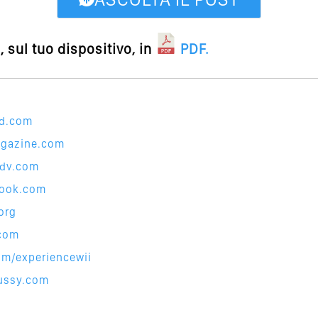
 sul tuo dispositivo, in
PDF
.
nd.com
agazin
e.com
adv.c
om
book.
com
org
.com
com/exp
eriencewii
ussy.c
om