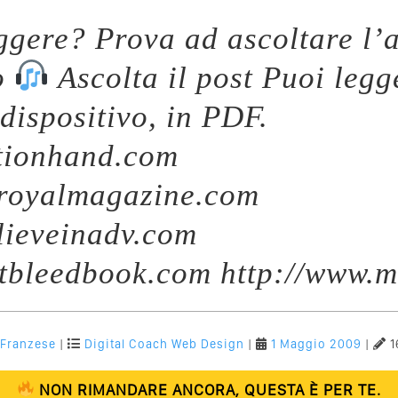
eggere? Prova ad ascoltare l’a
o
Ascolta il post Puoi legg
 dispositivo, in PDF.
tionhand.com
eroyalmagazine.com
lieveinadv.com
titbleedbook.com http://www.
 Franzese
|
Digital Coach
Web Design
|
1 Maggio 2009
|
1
NON RIMANDARE ANCORA, QUESTA È PER TE.