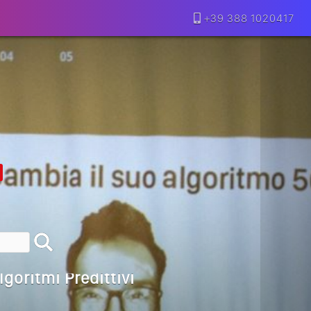
+39 388 1020417
lla Motivazione…
armine Franzese
eranno Davvero
Della Vecchia SEO
goritmi Predittivi
l Media, L’AI E I Contenuti…