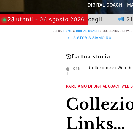
Perché Pubblic
DIGITAL COACH
MA
Perché Non Gua
non premia chi aspetta, scegli:
23
utenti
- 06 Agosto 2026
21 nove
Quali Sono Gli Errori
SEI SU
HOME
»
DIGITAL COACH
»
COLLEZIONE DI WEB
POST NAVIGATION
«
LA STORIA SIAMO NOI
Come Promuoversi N
La tua storia
Collezione di Web Des
ora
PARLIAMO DI
DIGITAL COACH
WEB D
Collezione di Web Design
Links…