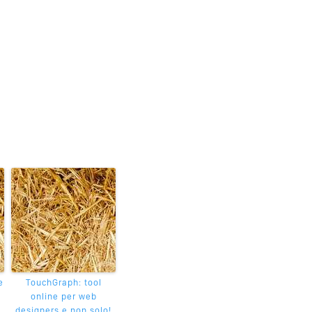
e
TouchGraph: tool
online per web
designers e non solo!