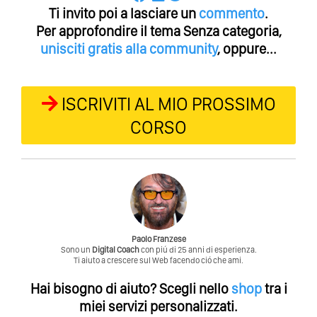
Ti invito poi a lasciare un
commento
.
Per approfondire il tema Senza categoria,
unisciti gratis alla community
, oppure...
ISCRIVITI AL MIO PROSSIMO
CORSO
Paolo Franzese
Sono un
Digital Coach
con piú di 25 anni di esperienza.
Ti aiuto a crescere sul Web facendo ció che ami.
Hai bisogno di aiuto?
Scegli nello
shop
tra i
miei servizi personalizzati.