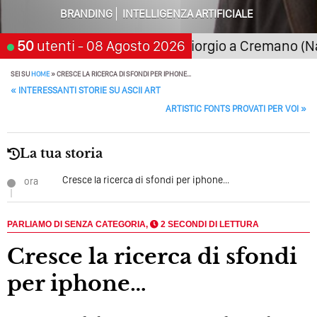
BRANDING
INTELLIGENZA ARTIFICIALE
21 novembre 2026
50
utenti
- 08 Agosto 2026
San Giorgio a Cremano (Napoli
SEI SU
HOME
»
CRESCE LA RICERCA DI SFONDI PER IPHONE…
POST NAVIGATION
«
INTERESSANTI STORIE SU ASCII ART
ARTISTIC FONTS PROVATI PER VOI
»
La tua storia
Cresce la ricerca di sfondi per iphone...
ora
PARLIAMO DI SENZA CATEGORIA,
2 SECONDI DI LETTURA
Cresce la ricerca di sfondi
per iphone…