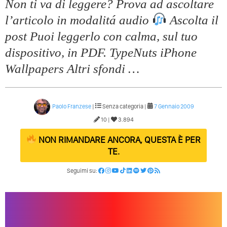
Non ti va di leggere? Prova ad ascoltare
l’articolo in modalitá audio
Ascolta il
post Puoi leggerlo con calma, sul tuo
dispositivo, in PDF. TypeNuts iPhone
Wallpapers Altri sfondi …
Paolo Franzese
|
Senza categoria |
7 Gennaio 2009
10 |
3.894
NON RIMANDARE ANCORA, QUESTA È PER
TE.
Seguimi su: