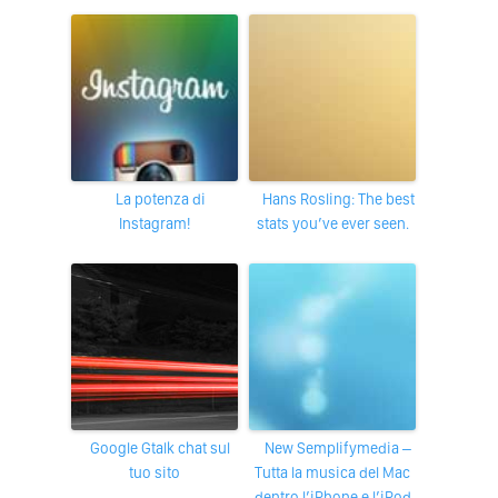
La potenza di
Hans Rosling: The best
Instagram!
stats you’ve ever seen.
Google Gtalk chat sul
New Semplifymedia –
tuo sito
Tutta la musica del Mac
dentro l’iPhone e l’iPod