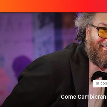
Perché
ULTIMO ARTICOLO
Quando L’amore
Come Scrivere
Cos’è La Search 
Search
Come Cambieranno 
Quale Sarà Il Futuro Della 