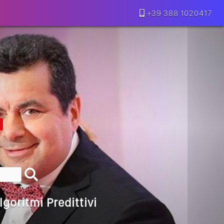
+39 388 1020417
lla Motivazione…
armine Franzese
eranno Davvero
Della Vecchia SEO
goritmi Predittivi
l Media, L’AI E I Contenuti…