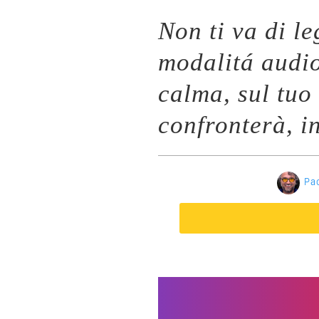
Non ti va di l
modalitá audi
calma, sul tuo
confronterà, i
Pa