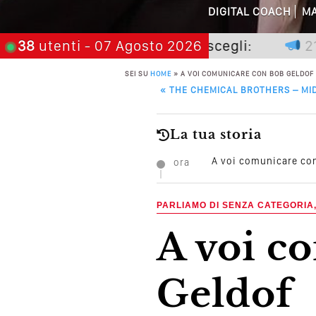
Perché Pubblic
DIGITAL COACH
MA
Perché Non Gua
e non premia chi aspetta, scegli:
38
utenti
- 07 Agosto 2026
21 nov
SEI SU
HOME
»
A VOI COMUNICARE CON BOB GELDOF
Quali Sono Gli Errori
POST NAVIGATION
«
THE CHEMICAL BROTHERS – MID
Come Promuoversi N
La tua storia
A voi comunicare co
ora
PARLIAMO DI SENZA CATEGORIA
A voi comunicare con Bob
Geldof