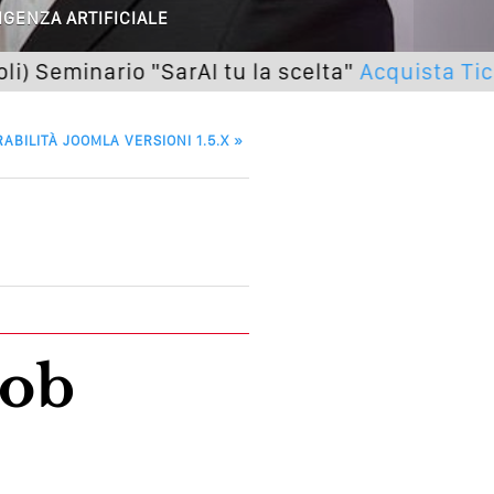
 O Solo Rumore…
IGENZA ARTIFICIALE
utto Peggiorerà
inario "SarAI tu la scelta"
Acquista Ticket
lle Braccia Incrociate
ABILITÀ JOOMLA VERSIONI 1.5.X
»
cademia Del Wedding