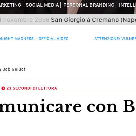
are Non Basta Più? Contenuti Di Valore
RKETING
SOCIAL MEDIA
PERSONAL BRANDING
INTELL
dagni Sui Social Media? Probabilmente T
embre 2026
San Giorgio a Cremano (Napoli) Sem
 Della Comunicazione Politica? Il Caso De
NIGHT MADNESS – OFFICIAL VIDEO
ATTENZIONE: VULNER
el Wedding? Il Mio Intervento Per L’Ac
n Bob Geldof
,
23 SECONDI DI LETTURA