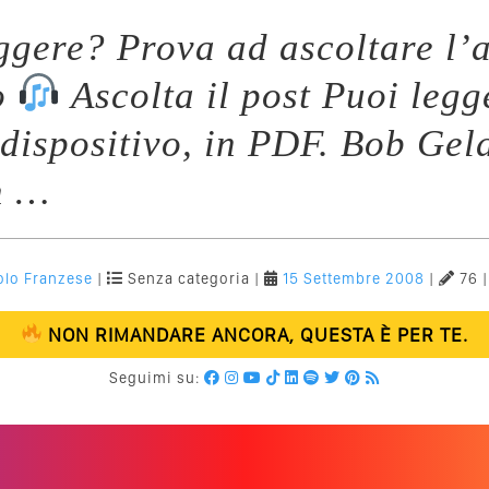
eggere? Prova ad ascoltare l’a
o
Ascolta il post Puoi legg
 dispositivo, in PDF. Bob Geld
n …
olo Franzese
|
Senza categoria |
15 Settembre 2008
|
76 
NON RIMANDARE ANCORA, QUESTA È PER TE.
Seguimi su: