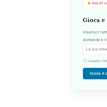
Solo 97 co
Gioca e 
Inserisci l'e
domande e ric
Accetto l'in
Inizia il