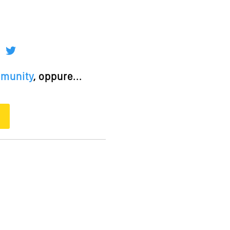
mmunity
, oppure...
O