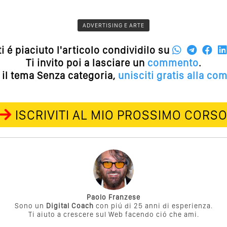
ADVERTISING E ARTE
ti é piaciuto l'articolo condividilo su
Ti invito poi a lasciare un
commento
.
 il tema Senza categoria,
unisciti gratis alla co
ISCRIVITI AL MIO PROSSIMO CORS
Paolo Franzese
Sono un
Digital Coach
con piú di 25 anni di esperienza.
Ti aiuto a crescere sul Web facendo ció che ami.