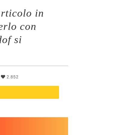
rticolo in
erlo con
of si
|
2.852