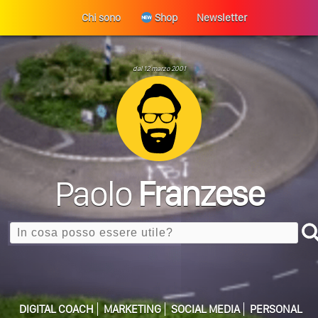
Chi sono
Shop
Newsletter
dal 12 marzo 2001
Paolo
Franzese
Search
Perché La Tua Vita Non Cambia? La Trappola
ULTIMO ARTICOLO
Della Motivazione…
DIGITAL COACH
MARKETING
SOCIAL MEDIA
PERSONAL