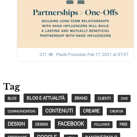
Tag
BLOG E ATTUALITÀ
BRAND
CLIENTI
BLOG
CMS
CONTENUTI
CREARE
COMMUNICATION
CREATOR
FACEBOOK
DESIGN
DESIGN
FREE
FOLLOWER