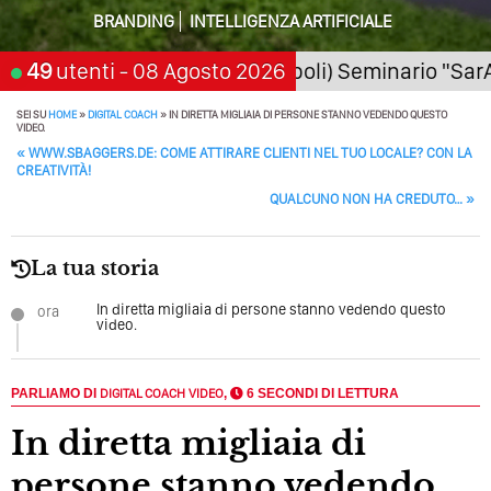
Quando L’amore Diventa Speranza: Il Quarto Memorial
BRANDING
INTELLIGENZA ARTIFICIALE
Carmine Franzese
an Giorgio a Cremano (Napoli) Seminario "SarAI tu 
49
utenti
- 08 Agosto 2026
Come Scrivere Un Articolo Per Il Blog? Uno Che
Leggeranno Davvero
SEI SU
HOME
»
DIGITAL COACH
»
IN DIRETTA MIGLIAIA DI PERSONE STANNO VEDENDO QUESTO
VIDEO.
Cos’è La Search Generative Experience (SGE)? Il Declino
POST NAVIGATION
«
WWW.SBAGGERS.DE: COME ATTIRARE CLIENTI NEL TUO LOCALE? CON LA
Della Vecchia SEO
CREATIVITÀ!
QUALCUNO NON HA CREDUTO…
»
Come Cambieranno I Social Media? Siamo Nell’era Degli
Algoritmi Predittivi
La tua storia
Quale Sarà Il Futuro Della Tua Azienda? Lo Decidi
Adesso Con I Social Media, L’AI E I Contenuti…
In diretta migliaia di persone stanno vedendo questo
ora
video.
Perché Pubblicare Non Basta Più? Contenuti Di Valore O
Solo Rumore…
PARLIAMO DI
DIGITAL COACH
VIDEO
,
6 SECONDI DI LETTURA
Perché Non Guadagni Sui Social Media? Probabilmente
Tutto Peggiorerà
In diretta migliaia di
Quali Sono Gli Errori Della Comunicazione Politica? Il
persone stanno vedendo