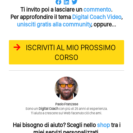
Ti invito poi a lasciare un
commento
.
Per approfondire il tema
Digital Coach
Video
,
unisciti gratis alla community
, oppure...
ISCRIVITI AL MIO PROSSIMO
CORSO
Paolo Franzese
Sono un
Digital Coach
con piú di 25 anni di esperienza.
Ti aiuto a crescere sul Web facendo ció che ami.
Hai bisogno di aiuto?
Scegli nello
shop
tra i
miei servizi personalizzati.