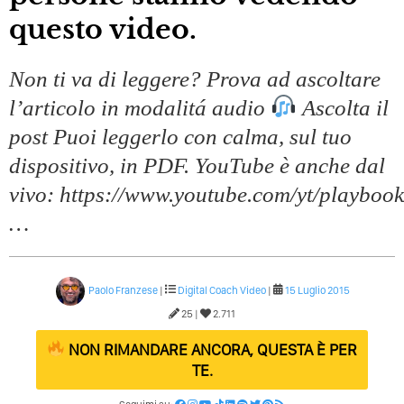
Caso Delle Braccia Incrociate
questo video.
Come Promuoversi Nel Wedding? Il Mio Intervento Per
L’Accademia Del Wedding
Non ti va di leggere? Prova ad ascoltare
l’articolo in modalitá audio
Ascolta il
post Puoi leggerlo con calma, sul tuo
dispositivo, in PDF. YouTube è anche dal
vivo: https://www.youtube.com/yt/playbook/
…
Paolo Franzese
|
Digital Coach
Video
|
15 Luglio 2015
25 |
2.711
NON RIMANDARE ANCORA, QUESTA È PER
TE.