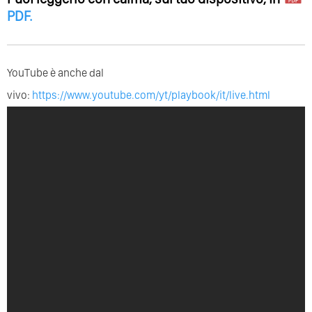
PDF
.
YouTube è anche dal
vivo:
https://www.youtube.com/yt/playbook/it/live.html