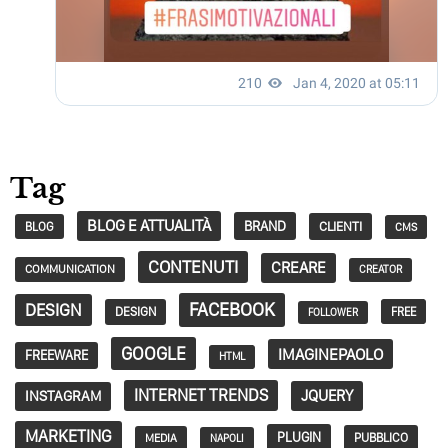
Tag
BLOG E ATTUALITÀ
BRAND
CLIENTI
BLOG
CMS
CONTENUTI
CREARE
COMMUNICATION
CREATOR
FACEBOOK
DESIGN
DESIGN
FREE
FOLLOWER
GOOGLE
IMAGINEPAOLO
FREEWARE
HTML
INTERNET TRENDS
JQUERY
INSTAGRAM
MARKETING
PLUGIN
PUBBLICO
MEDIA
NAPOLI