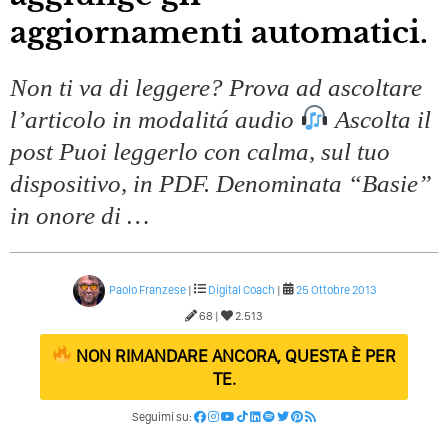
Quali Sono Gli Errori Della Comunicazione Politica? Il
aggiornamenti automatici.
Caso Delle Braccia Incrociate
Come Promuoversi Nel Wedding? Il Mio Intervento Per
Non ti va di leggere? Prova ad ascoltare
L’Accademia Del Wedding
l’articolo in modalitá audio
Ascolta il
post Puoi leggerlo con calma, sul tuo
dispositivo, in PDF. Denominata “Basie”
in onore di …
Paolo Franzese
|
Digital Coach
|
25 Ottobre 2013
68 |
2.513
NON RIMANDARE ANCORA, QUESTA È PER
TE.
Seguimi su: