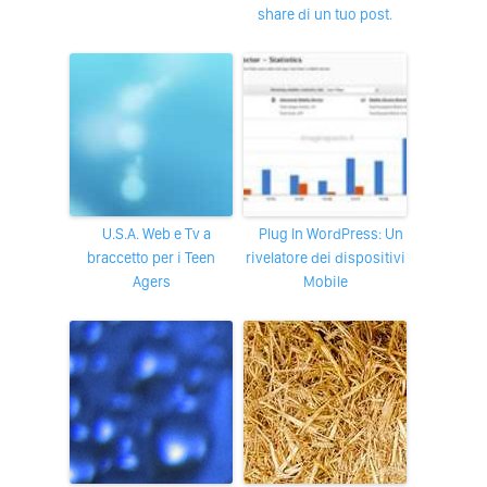
share di un tuo post.
U.S.A. Web e Tv a
Plug In WordPress: Un
braccetto per i Teen
rivelatore dei dispositivi
Agers
Mobile