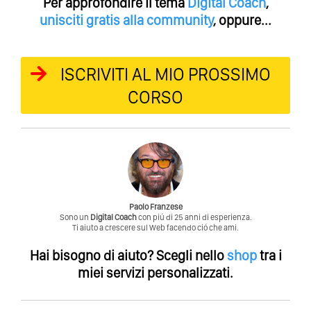
Per approfondire il tema
Digital Coach
,
unisciti gratis alla community
, oppure...
ISCRIVITI AL MIO PROSSIMO
CORSO
Paolo Franzese
Sono un
Digital Coach
con piú di 25 anni di esperienza.
Ti aiuto a crescere sul Web facendo ció che ami.
Hai bisogno di aiuto?
Scegli nello
shop
tra i
miei servizi personalizzati.