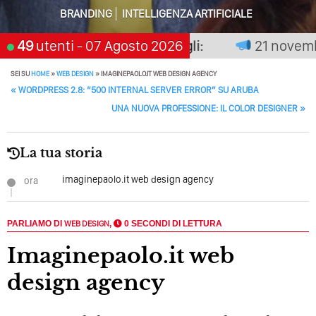
BRANDING
INTELLIGENZA ARTIFICIALE
Perché Pubblicare Non Basta Più? Contenuti Di Valore O
Solo Rumore…
non premia chi aspetta, scegli:
49
utenti
- 07 Agosto 2026
21 novembre 
Perché Non Guadagni Sui Social Media? Probabilmente
Tutto Peggiorerà
SEI SU
HOME
»
WEB DESIGN
»
IMAGINEPAOLO.IT WEB DESIGN AGENCY
POST NAVIGATION
«
WORDPRESS 2.8: “500 INTERNAL SERVER ERROR” SU ARUBA
Quali Sono Gli Errori Della Comunicazione Politica? Il
UNA NUOVA PROFESSIONE: IL COLOR DESIGNER
»
Caso Delle Braccia Incrociate
Come Promuoversi Nel Wedding? Il Mio Intervento Per
La tua storia
L’Accademia Del Wedding
imaginepaolo.it web design agency
ora
PARLIAMO DI
WEB DESIGN
,
0 SECONDI DI LETTURA
imaginepaolo.it web
design agency