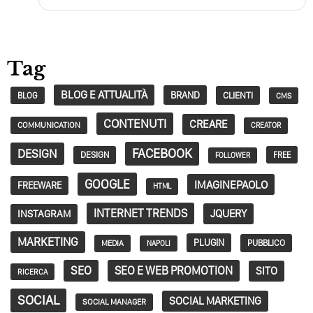
Tag
BLOG E ATTUALITÀ
BRAND
CLIENTI
BLOG
CMS
CONTENUTI
CREARE
COMMUNICATION
CREATOR
FACEBOOK
DESIGN
DESIGN
FREE
FOLLOWER
GOOGLE
IMAGINEPAOLO
FREEWARE
HTML
INTERNET TRENDS
JQUERY
INSTAGRAM
MARKETING
PLUGIN
PUBBLICO
MEDIA
NAPOLI
SEO
SEO E WEB PROMOTION
SITO
RICERCA
SOCIAL
SOCIAL MARKETING
SOCIAL MANAGER