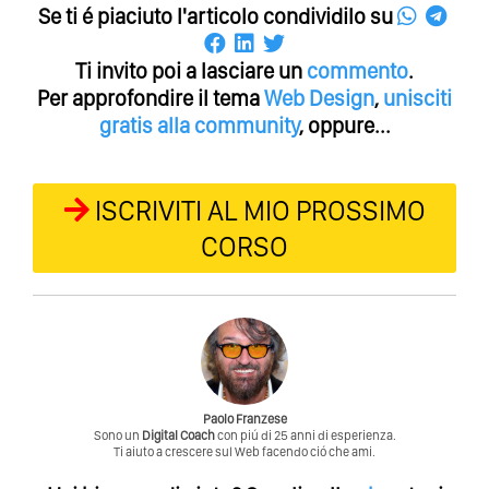
Se ti é piaciuto l'articolo condividilo su
Ti invito poi a lasciare un
commento
.
Per approfondire il tema
Web Design
,
unisciti
gratis alla community
, oppure...
ISCRIVITI AL MIO PROSSIMO
CORSO
Paolo Franzese
Sono un
Digital Coach
con piú di 25 anni di esperienza.
Ti aiuto a crescere sul Web facendo ció che ami.