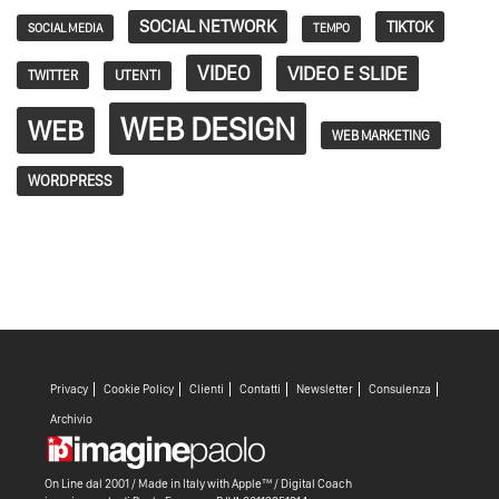
SOCIAL NETWORK
TIKTOK
SOCIAL MEDIA
TEMPO
VIDEO
VIDEO E SLIDE
TWITTER
UTENTI
WEB DESIGN
WEB
WEB MARKETING
WORDPRESS
Privacy
Cookie Policy
Clienti
Contatti
Newsletter
Consulenza
Archivio
On Line dal 2001 / Made in Italy with
Apple™ /
Digital Coach