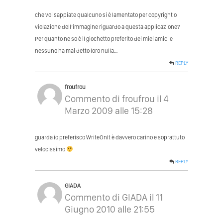
che voi sappiate qualcuno si è lamentato per copyright o
violazione dell’immagine riguardo a questa applicazione?
Per quanto ne so è il giochetto preferito dei miei amici e
nessuno ha mai detto loro nulla…
REPLY
froufrou
Commento di froufrou il 4
Marzo 2009 alle 15:28
guarda io preferisco WriteOnIt è davvero carino e soprattuto
velocissimo
REPLY
GIADA
Commento di GIADA il 11
Giugno 2010 alle 21:55