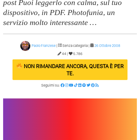
Come Promuoversi Nel Wedding? Il Mio Intervento Per
post Puoi leggerlo con calma, sul tuo
L’Accademia Del Wedding
dispositivo, in PDF. Photofunia, un
servizio molto interessante …
Paolo Franzese
|
Senza categoria |
26 Ottobre 2008
44 |
5.786
NON RIMANDARE ANCORA, QUESTA È PER
TE.
Seguimi su: