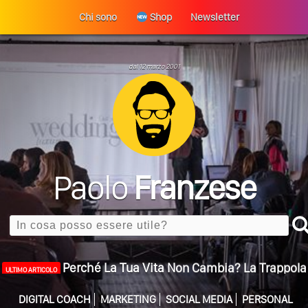
Chi sono
Shop
Newsletter
dal 12 marzo 2001
Paolo
Franzese
Search
Perché La Tua Vita Non Cambia? La Trappola
ULTIMO ARTICOLO
Della Motivazione…
Quando L’amore Diventa Speranza: Il Quarto Memorial
Carmine Franzese
DIGITAL COACH
MARKETING
SOCIAL MEDIA
PERSONAL