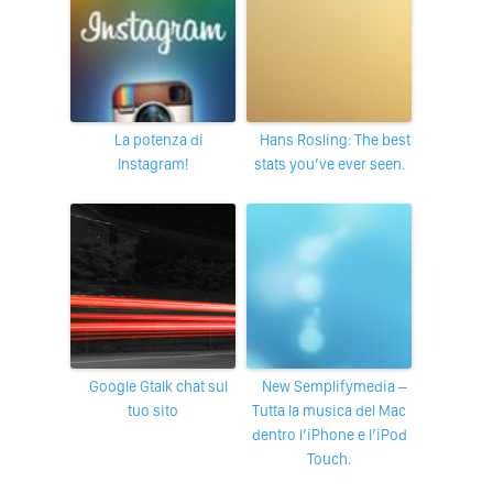
La potenza di
Hans Rosling: The best
Instagram!
stats you’ve ever seen.
Google Gtalk chat sul
New Semplifymedia –
tuo sito
Tutta la musica del Mac
dentro l’iPhone e l’iPod
Touch.