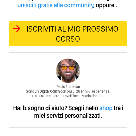
unisciti gratis alla community
, oppure...
ISCRIVITI AL MIO PROSSIMO
CORSO
Paolo Franzese
Sono un
Digital Coach
con piú di 25 anni di esperienza.
Ti aiuto a crescere sul Web facendo ció che ami.
Hai bisogno di aiuto?
Scegli nello
shop
tra i
miei servizi personalizzati.