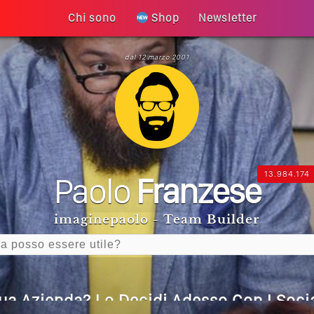
Chi sono
Shop
Newsletter
dal 12 marzo 2001
 La Tua Vita Non Cambia? La Trappola De
 Diventa Speranza: Il Quarto Memorial C
 Un Articolo Per Il Blog? Uno Che Legg
13.984.174
Paolo
Franzese
Generative Experience (SGE)? Il Declino 
imaginepaolo - Team Builder
I Social Media? Siamo Nell’era Degli Al
Tua Azienda? Lo Decidi Adesso Con I Socia
are Non Basta Più? Contenuti Di Valore