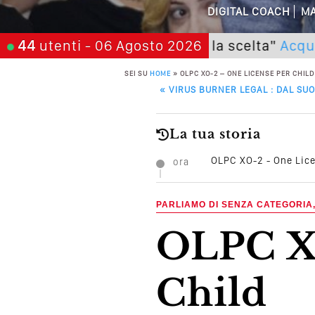
DIGITAL COACH
MA
Perché Non Gua
li) Seminario "SarAI tu la scelta"
44
utenti
- 06 Agosto 2026
Acquista Ti
Quali Sono Gli Errori
SEI SU
HOME
»
OLPC XO-2 – ONE LICENSE PER CHILD
POST NAVIGATION
Come Promuoversi N
«
VIRUS BURNER LEGAL : DAL SUO
La tua storia
OLPC XO-2 - One Lice
ora
PARLIAMO DI SENZA CATEGORIA
OLPC XO-2 – One License Per
Child