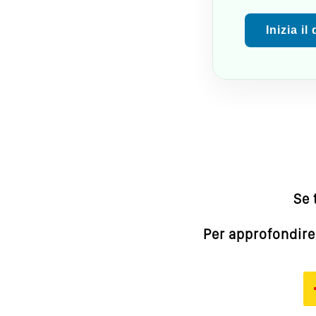
Inizia il
Se 
Per approfondire