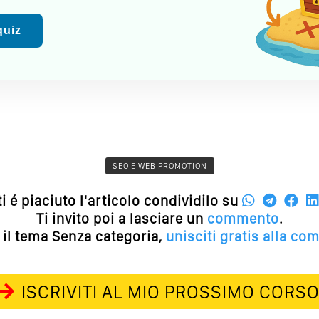
 quiz
SEO E WEB PROMOTION
ti é piaciuto l'articolo condividilo su
Ti invito poi a lasciare un
commento
.
 il tema Senza categoria,
unisciti gratis alla co
ISCRIVITI AL MIO PROSSIMO CORS