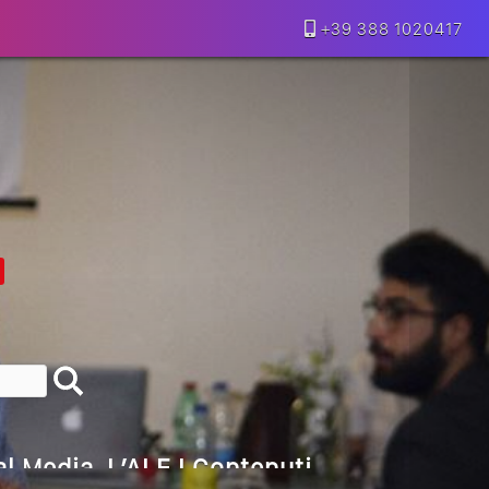
+39 388 1020417
lla Motivazione…
armine Franzese
eranno Davvero
Della Vecchia SEO
goritmi Predittivi
l Media, L’AI E I Contenuti…
 O Solo Rumore…