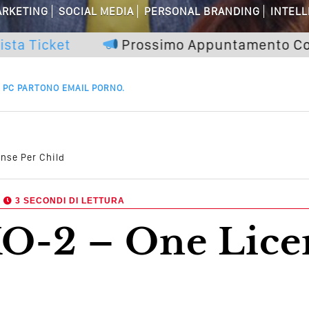
RKETING
SOCIAL MEDIA
PERSONAL BRANDING
INTELL
dagni Sui Social Media? Probabilmente T
cket
Prossimo Appuntamento
Corso On
 Della Comunicazione Politica? Il Caso De
el Wedding? Il Mio Intervento Per L’Ac
 PC PARTONO EMAIL PORNO.
nse Per Child
,
3 SECONDI DI LETTURA