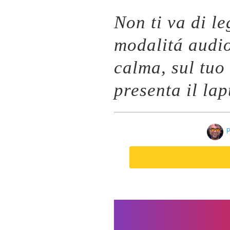
Non ti va di l
modalitá audi
calma, sul tuo
presenta il la