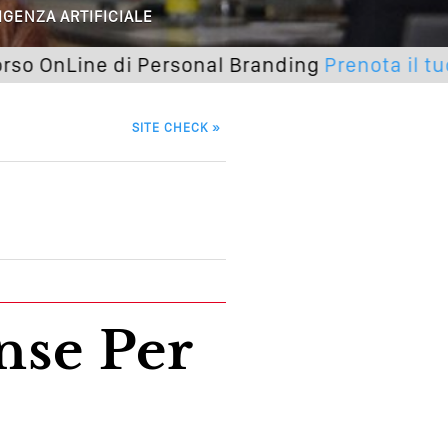
IGENZA ARTIFICIALE
utto Peggiorerà
Line di Personal Branding
Prenota il tuo post
lle Braccia Incrociate
cademia Del Wedding
SITE CHECK
»