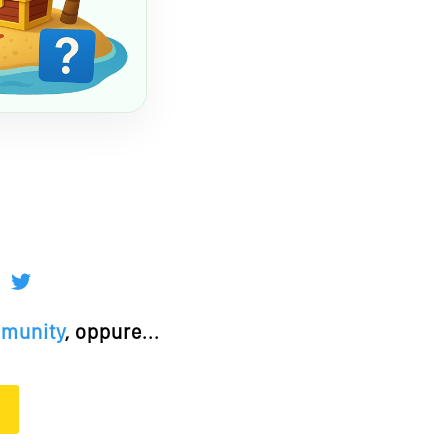
mmunity
, oppure...
O