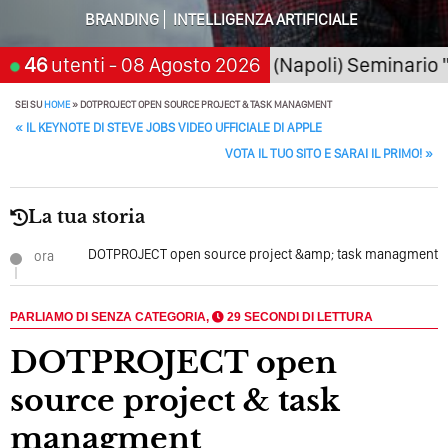
Della Motivazione…
BRANDING
INTELLIGENZA ARTIFICIALE
Quando L’amore Diventa Speranza: Il Quarto Memorial
026
46
San Giorgio a Cremano (Napoli) Seminario "SarA
utenti
- 08 Agosto 2026
Carmine Franzese
Come Scrivere Un Articolo Per Il Blog? Uno Che
SEI SU
HOME
»
DOTPROJECT OPEN SOURCE PROJECT & TASK MANAGMENT
POST NAVIGATION
Leggeranno Davvero
«
IL KEYNOTE DI STEVE JOBS VIDEO UFFICIALE DI APPLE
VOTA IL TUO SITO E SARAI IL PRIMO!
»
Cos’è La Search Generative Experience (SGE)? Il Declino
Della Vecchia SEO
La tua storia
Come Cambieranno I Social Media? Siamo Nell’era Degli
Algoritmi Predittivi
DOTPROJECT open source project &amp; task managment
ora
Quale Sarà Il Futuro Della Tua Azienda? Lo Decidi
Adesso Con I Social Media, L’AI E I Contenuti…
PARLIAMO DI SENZA CATEGORIA,
29 SECONDI DI LETTURA
Perché Pubblicare Non Basta Più? Contenuti Di Valore O
DOTPROJECT open
Solo Rumore…
source project & task
Perché Non Guadagni Sui Social Media? Probabilmente
Tutto Peggiorerà
managment