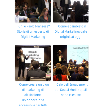
Chi è Paolo Franzese?
Come è cambiato il
Storia di un esperto di
Digital Marketing: dalle
Digital Marketing
origini ad oggi
Come creare un blog
Calo dell’Engagement
di marketing di
sui Social Media: quali
affiliazione:
sono le cause
un’opportunità
accessibile per tutti