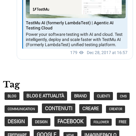
Tag
BLOG E ATTUALITÀ
BRAND
CLIENTI
BLOG
CMS
CONTENUTI
CREARE
COMMUNICATION
CREATOR
FACEBOOK
DESIGN
DESIGN
FREE
FOLLOWER
GOOGLE
IMAGINEPAOLO
FREEWARE
HTML