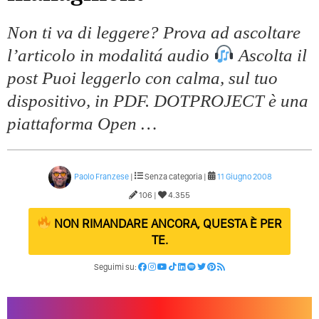
Quali Sono Gli Errori Della Comunicazione Politica? Il
Caso Delle Braccia Incrociate
Non ti va di leggere? Prova ad ascoltare
l’articolo in modalitá audio
Ascolta il
Come Promuoversi Nel Wedding? Il Mio Intervento Per
L’Accademia Del Wedding
post Puoi leggerlo con calma, sul tuo
dispositivo, in PDF. DOTPROJECT è una
piattaforma Open …
Paolo Franzese
|
Senza categoria |
11 Giugno 2008
106 |
4.355
NON RIMANDARE ANCORA, QUESTA È PER
TE.
Seguimi su: