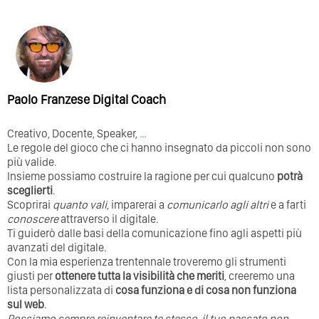
Paolo Franzese Digital Coach
Creativo, Docente, Speaker,
…
Le regole del gioco che ci hanno insegnato da piccoli non sono
più valide.
Insieme possiamo costruire la ragione per cui qualcuno
potrà
sceglierti
.
Scoprirai
quanto vali
, imparerai a
comunicarlo agli altri
e a farti
conoscere
attraverso il digitale.
Ti guiderò dalle basi della comunicazione fino agli aspetti più
avanzati del digitale.
Con la mia esperienza trentennale troveremo gli strumenti
giusti per
ottenere tutta la visibilità che meriti
, creeremo una
lista personalizzata di
cosa funziona e di cosa non funziona
sul web
.
Possiamo sempre reinventare te stesso, il tuo passato non