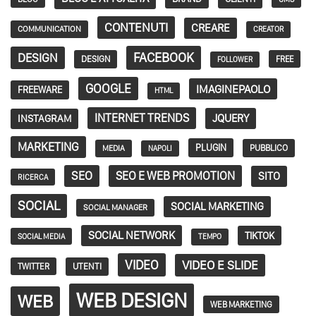
CONTENUTI
CREARE
COMMUNICATION
CREATOR
FACEBOOK
DESIGN
DESIGN
FREE
FOLLOWER
GOOGLE
IMAGINEPAOLO
FREEWARE
HTML
INTERNET TRENDS
JQUERY
INSTAGRAM
MARKETING
PLUGIN
PUBBLICO
MEDIA
NAPOLI
SEO
SEO E WEB PROMOTION
SITO
RICERCA
SOCIAL
SOCIAL MARKETING
SOCIAL MANAGER
SOCIAL NETWORK
TIKTOK
SOCIAL MEDIA
TEMPO
VIDEO
VIDEO E SLIDE
TWITTER
UTENTI
WEB DESIGN
WEB
WEB MARKETING