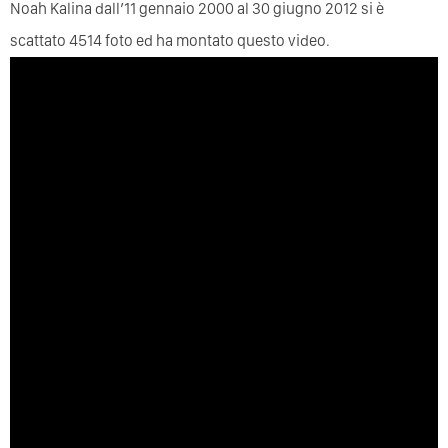
Noah Kalina dall’11 gennaio 2000 al 30 giugno 2012 si è
scattato 4514 foto ed ha montato questo video.