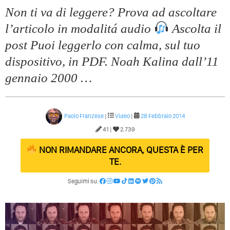
Non ti va di leggere? Prova ad ascoltare
l’articolo in modalitá audio
Ascolta il
post Puoi leggerlo con calma, sul tuo
dispositivo, in PDF. Noah Kalina dall’11
gennaio 2000 …
Paolo Franzese
|
Video
|
28 Febbraio 2014
41 |
2.739
NON RIMANDARE ANCORA, QUESTA È PER
TE.
Seguimi su: