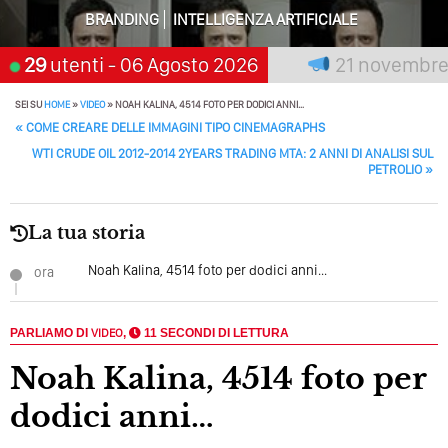
Perché Pubblicare Non Basta Più? Contenuti Di Valore O
Solo Rumore…
BRANDING
INTELLIGENZA ARTIFICIALE
Perché Non Guadagni Sui Social Media? Probabilmente
 premia chi aspetta, scegli:
29
utenti
- 06 Agosto 2026
21 novembre 20
Tutto Peggiorerà
SEI SU
HOME
»
VIDEO
»
NOAH KALINA, 4514 FOTO PER DODICI ANNI…
Quali Sono Gli Errori Della Comunicazione Politica? Il
POST NAVIGATION
«
COME CREARE DELLE IMMAGINI TIPO CINEMAGRAPHS
Caso Delle Braccia Incrociate
WTI CRUDE OIL 2012-2014 2YEARS TRADING MTA: 2 ANNI DI ANALISI SUL
PETROLIO
»
Come Promuoversi Nel Wedding? Il Mio Intervento Per
L’Accademia Del Wedding
La tua storia
Noah Kalina, 4514 foto per dodici anni...
ora
PARLIAMO DI
VIDEO
,
11 SECONDI DI LETTURA
Noah Kalina, 4514 foto per
dodici anni…