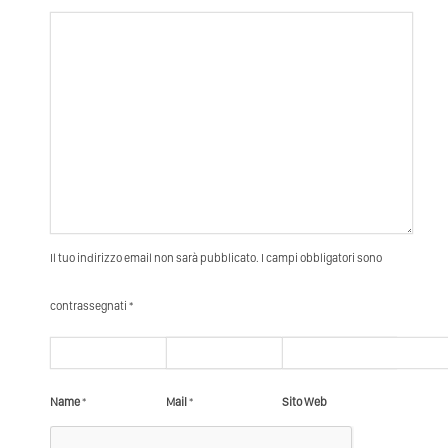
Il tuo indirizzo email non sarà pubblicato. I campi obbligatori sono
contrassegnati *
Name
*
Mail
*
Sito Web