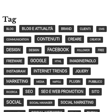
Tag
BLOG E ATTUALITÀ
BRAND
CLIENTI
BLOG
CMS
CONTENUTI
CREARE
COMMUNICATION
CREATOR
FACEBOOK
DESIGN
DESIGN
FREE
FOLLOWER
GOOGLE
IMAGINEPAOLO
FREEWARE
HTML
INTERNET TRENDS
JQUERY
INSTAGRAM
MARKETING
PLUGIN
PUBBLICO
MEDIA
NAPOLI
SEO
SEO E WEB PROMOTION
SITO
RICERCA
SOCIAL
SOCIAL MARKETING
SOCIAL MANAGER