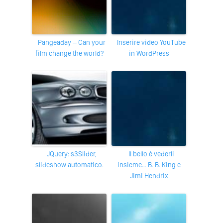
Pangeaday – Can your
Inserire video YouTube
film change the world?
in WordPress
jQuery: s3Slider,
Il bello è vederli
slideshow automatico.
insieme… B. B. King e
Jimi Hendrix