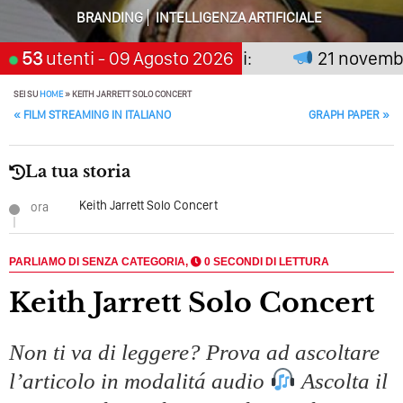
Perché Pubblicare Non Basta Più? Contenuti Di Valore O
BRANDING
INTELLIGENZA ARTIFICIALE
Solo Rumore…
on premia chi aspetta, scegli:
53
utenti
- 09 Agosto 2026
21 novembre 
Perché Non Guadagni Sui Social Media? Probabilmente
Tutto Peggiorerà
SEI SU
HOME
»
KEITH JARRETT SOLO CONCERT
POST NAVIGATION
«
FILM STREAMING IN ITALIANO
GRAPH PAPER
»
Quali Sono Gli Errori Della Comunicazione Politica? Il
Caso Delle Braccia Incrociate
La tua storia
Come Promuoversi Nel Wedding? Il Mio Intervento Per
L’Accademia Del Wedding
Keith Jarrett Solo Concert
ora
PARLIAMO DI SENZA CATEGORIA,
0 SECONDI DI LETTURA
Keith Jarrett Solo Concert
Non ti va di leggere? Prova ad ascoltare
l’articolo in modalitá audio
Ascolta il