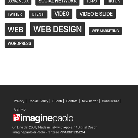
SOCIAL NETWORK
TIKTOK
SOCIAL MEDIA
TEMPO
VIDEO
VIDEO E SLIDE
TWITTER
UTENTI
WEB DESIGN
WEB
WEB MARKETING
WORDPRESS
Privacy
Cookie Policy
Clienti
Contatti
Newsletter
Consulenza
Archivio
On Line dal 2001 / Made in Italy with
Apple™ /
Digital Coach
imaginepaolo di
Paolo Franzese
P.IVA 06113351214