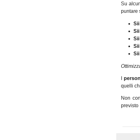
Su alcun
puntare 
Si
Si
Si
Si
Sii
Ottimizz
I
person
quelli ch
Non con
previsto