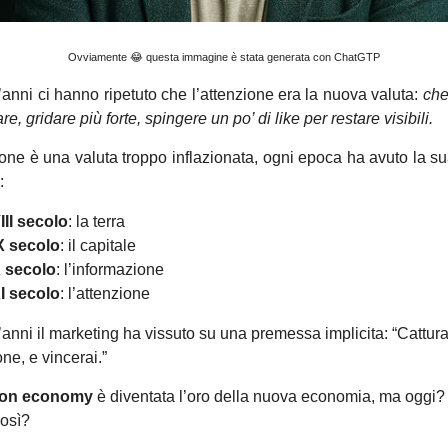
Ovviamente 😂 questa immagine è stata generata con ChatGTP
’anni ci hanno ripetuto che l’attenzione era la nuova valuta:
che
are, gridare più forte, spingere un po’ di like per restare visibili.
ione è una valuta troppo inflazionata, ogni epoca ha avuto la su
:
III secolo
: la terra
X secolo
: il capitale
 secolo
: l’informazione
I secolo
: l’attenzione
’anni il marketing ha vissuto su una premessa implicita: “Cattur
one, e vincerai.”
tion economy
è diventata l’oro della nuova economia, ma oggi?
osì?