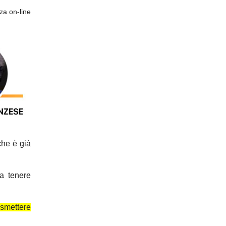
za on-line
che è già
a tenere
smettere