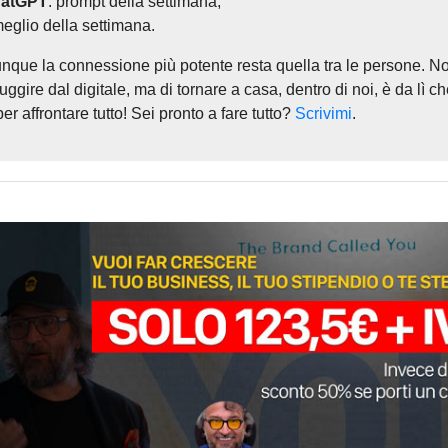
atGPT
: prompt della settimana;
meglio della settimana.
nque l
a connessione più potente resta quella tra le persone.
No
 fuggire dal digitale, ma di tornare a casa, dentro di noi, è da lì 
per affrontare tutto! Sei pronto a fare tutto?
Scrivimi
.