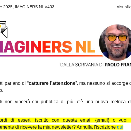
re 2025, IMAGINERS NL #403
Visualiz
tti parlano di “
catturare l’attenzione
”, ma nessuno si accorge 
o.
6 non vincerà chi pubblica di più, c’è una nuova metrica d
.
ordi di esserti iscritto con questa email
{email}
o vuoi 
mente di ricevere la mia newsletter? Annulla l'iscrizione
qui
.