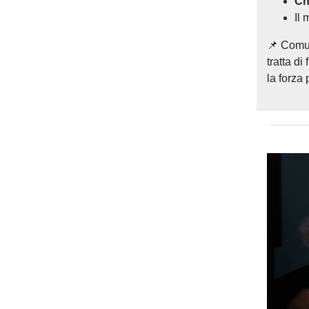
Ch
Il 
📌 Comu
tratta di
la forza 