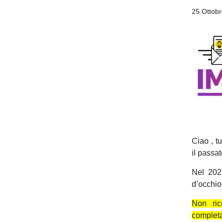
25 Ottob
Ciao , t
u
il passat
Nel 202
d’occhio
Non ric
completa