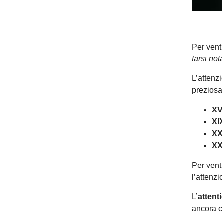
Per vent
farsi not
L’attenz
preziosa
XV
XI
XX
XX
Per vent
l’attenzi
L’
atten
ancora c