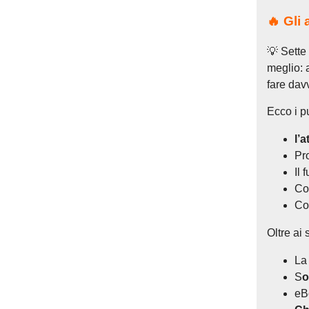
🔥 Gli
💡 Sette 
meglio: 
fare davv
Ecco i p
l’
Pr
Il 
Co
C
Oltre ai 
La
S
o
eB