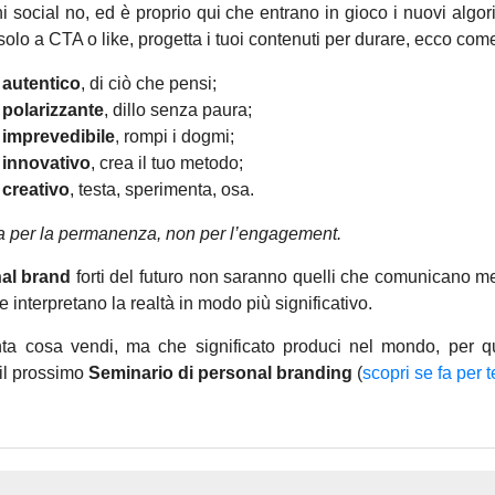
i social no, ed è proprio qui che entrano in gioco i nuovi algor
solo a CTA o like, progetta i tuoi contenuti per durare, ecco com
i autentico
, di ciò che pensi;
i polarizzante
, dillo senza paura;
i imprevedibile
,
rompi i dogmi;
i innovativo
, crea il tuo metodo;
 creativo
, testa, sperimenta, osa.
a per la permanenza, non per l’engagement.
al brand
forti del futuro non saranno quelli che comunicano m
e interpretano la realtà in modo più significativo.
ta cosa vendi, ma che significato produci nel mondo, per q
 il prossimo
Seminario di personal branding
(
scopri se fa per t