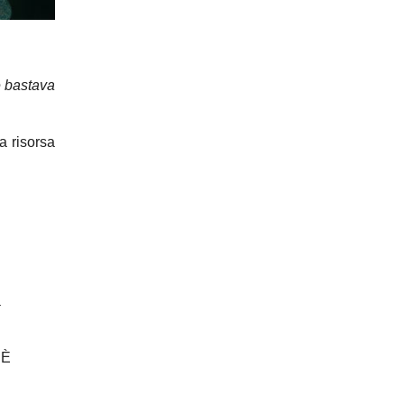
 bastava
a risorsa
a
 È