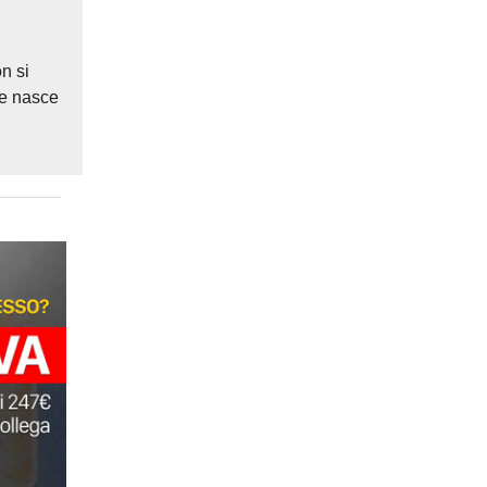
n si
che nasce