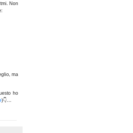
itmi. Non
e:
eglio, ma
uesto ho
e
)👇…