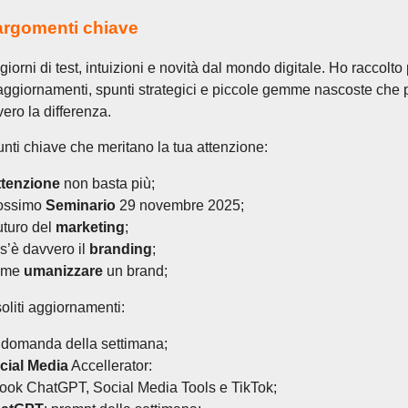
 argomenti chiave
giorni di test, intuizioni e novità dal mondo digitale. Ho raccolto p
aggiornamenti, spunti strategici e piccole gemme nascoste che
ero la differenza.
unti chiave che meritano la tua attenzione:
attenzione
non basta più;
ossimo
Seminario
29 novembre 2025;
futuro del
marketing
;
s’è davvero il
branding
;
ome
umanizzare
un brand;
soliti aggiornamenti:
 domanda della settimana;
cial Media
Accellerator:
ook ChatGPT, Social Media Tools e TikTok;