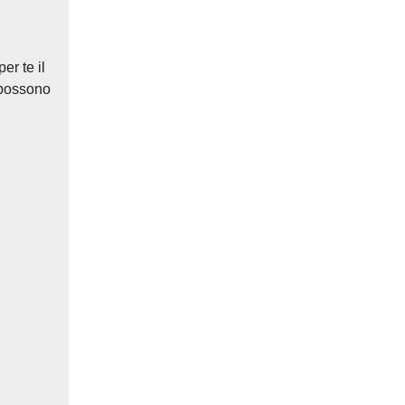
er te il
 possono