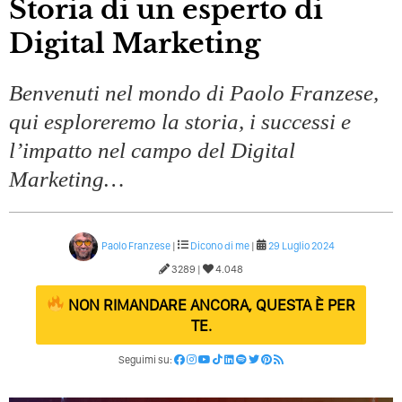
Storia di un esperto di
Digital Marketing
Benvenuti nel mondo di Paolo Franzese,
qui esploreremo la storia, i successi e
l’impatto nel campo del Digital
Marketing…
Paolo Franzese
|
Dicono di me
|
29 Luglio 2024
3289 |
4.048
NON RIMANDARE ANCORA, QUESTA È PER
TE.
Seguimi su: