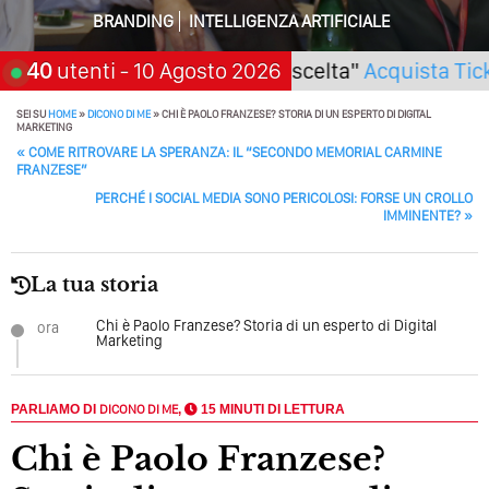
Quale Sarà Il Futuro Della Tua Azienda? Lo Decidi
BRANDING
INTELLIGENZA ARTIFICIALE
Adesso Con I Social Media, L’AI E I Contenuti…
eminario "SarAI tu la scelta"
40
utenti
- 10 Agosto 2026
Acquista Ticket
Perché Pubblicare Non Basta Più? Contenuti Di Valore O
Solo Rumore…
SEI SU
HOME
»
DICONO DI ME
»
CHI È PAOLO FRANZESE? STORIA DI UN ESPERTO DI DIGITAL
MARKETING
POST NAVIGATION
Perché Non Guadagni Sui Social Media? Probabilmente
«
COME RITROVARE LA SPERANZA: IL “SECONDO MEMORIAL CARMINE
FRANZESE”
Tutto Peggiorerà
PERCHÉ I SOCIAL MEDIA SONO PERICOLOSI: FORSE UN CROLLO
Quali Sono Gli Errori Della Comunicazione Politica? Il
IMMINENTE?
»
Caso Delle Braccia Incrociate
Come Promuoversi Nel Wedding? Il Mio Intervento Per
La tua storia
L’Accademia Del Wedding
Chi è Paolo Franzese? Storia di un esperto di Digital
ora
Marketing
PARLIAMO DI
DICONO DI ME
,
15 MINUTI DI LETTURA
Chi è Paolo Franzese?